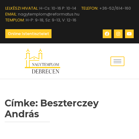
LELKÉSZI HIVATAL:
H-Cs: 10-16 P: 10-14
TELEFON:
+36-52/614-160
EMAIL:
nagytemplom@reformatus.hu
TEMPLOM:
H-P: 9-18, Sz: 9-13, V: 12-16
Online Istentisztelet
Címke:
Beszterczey
András