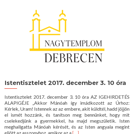
Istentisztelet 2017. december 3. 10 óra
Istentisztelet 2017. december 3. 10 óra AZ IGEHIRDETÉS
ALAPIGÉJE „Akkor Mánóah így imádkozott az Úrhoz:
Kérlek, Uram! Istennek az az embere, akit küldtél, hadd jöjjön
el ismét hozzánk, és tanítson meg bennünket, hogy mit
cselekedjünk a gyermekkel, ha majd megszületik. Isten
meghallgatta Mánóah kérését, és az Isten angyala megint
Read
eljött az asszonyhoz, amikor az a
[…]