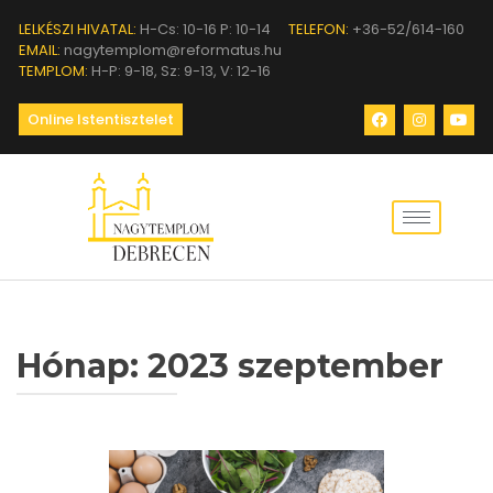
LELKÉSZI HIVATAL:
H-Cs: 10-16 P: 10-14
TELEFON:
+36-52/614-160
EMAIL:
nagytemplom@reformatus.hu
TEMPLOM:
H-P: 9-18, Sz: 9-13, V: 12-16
Online Istentisztelet
Hónap:
2023 szeptember