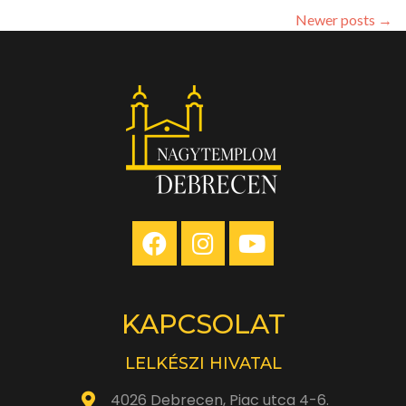
Nagytem
Newer posts
→
–
2023.
szeptemb
3.
KAPCSOLAT
LELKÉSZI HIVATAL
4026 Debrecen, Piac utca 4-6.