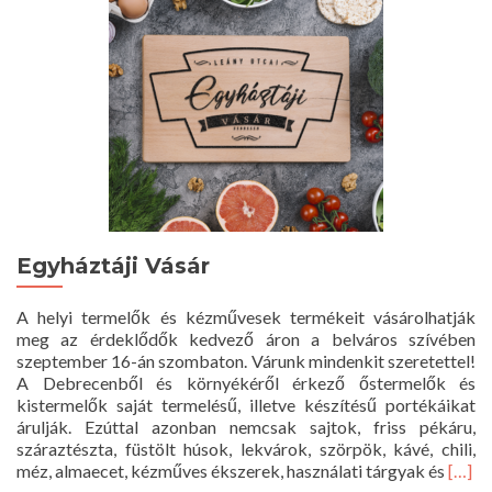
Egyháztáji Vásár
A helyi termelők és kézművesek termékeit vásárolhatják
meg az érdeklődők kedvező áron a belváros szívében
szeptember 16-án szombaton. Várunk mindenkit szeretettel!
A Debrecenből és környékéről érkező őstermelők és
kistermelők saját termelésű, illetve készítésű portékáikat
árulják. Ezúttal azonban nemcsak sajtok, friss pékáru,
száraztészta, füstölt húsok, lekvárok, szörpök, kávé, chili,
Read
méz, almaecet, kézműves ékszerek, használati tárgyak és
[…]
more