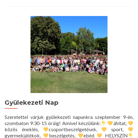
about
Egyhá
Vásár
Gyülekezeti Nap
Szeretettel várjuk gyülekezeti napunkra szeptember 9-én,
szombaton 9:30-15 óráig! Amivel készülünk:
áhítat,
közös éneklés,
csoportbeszélgetések,
sport,
gyermekjátékok,
beszélgetés,
ebéd
HELYSZÍN