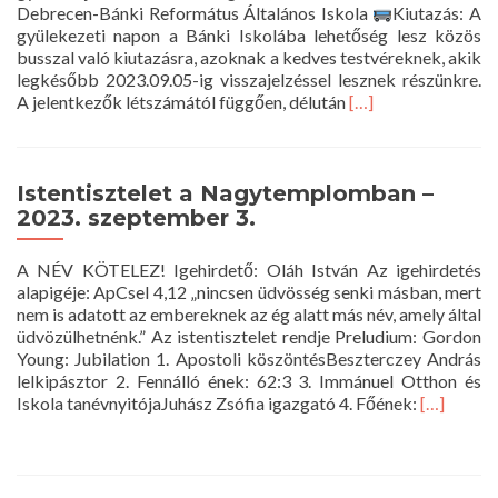
Debrecen-Bánki Református Általános Iskola
Kiutazás: A
gyülekezeti napon a Bánki Iskolába lehetőség lesz közös
busszal való kiutazásra, azoknak a kedves testvéreknek, akik
legkésőbb 2023.09.05-ig visszajelzéssel lesznek részünkre.
Read
A jelentkezők létszámától függően, délután
[…]
more
about
Gyülekezeti
Nap
Istentisztelet a Nagytemplomban –
2023. szeptember 3.
A NÉV KÖTELEZ! Igehirdető: Oláh István Az igehirdetés
alapigéje: ApCsel 4,12 „nincsen üdvösség senki másban, mert
nem is adatott az embereknek az ég alatt más név, amely által
üdvözülhetnénk.” Az istentisztelet rendje Preludium: Gordon
Young: Jubilation 1. Apostoli köszöntés​Beszterczey András
lelkipásztor 2. Fennálló ének: 62:3 3. Immánuel Otthon és
Read
Iskola tanévnyitója​Juhász Zsófia igazgató 4. Főének:
[…]
more
about
Istentiszt
a