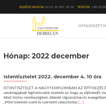
LELKÉSZI HIVATAL:
H-Cs: 10-16 P: 10-14
TELEFON:
+36-52/6
GYÜLEKEZETÜ
Hónap:
2022 december
Istentisztelet 2022. december 4. 10 óra
ISTENTISZTELET A NAGYTEMPLOMBAN AZ ÉPÍTKEZÉS É
vasárnapjának legfontosabb üzenete az, hogy az eljövendő, vis
lehet biztos reménységben, állandó vigyázásban és evangéliumi
Read
„Mint Istennek szent és szeretett választottai,
[…]