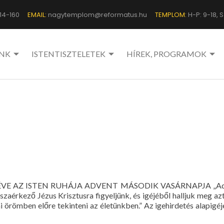
14-160
EMAIL:
nagytemplom@reformatus.hu
TEMPLOM:
H-P: 9-18, Sz
NK
ISTENTISZTELETEK
HÍREK, PROGRAMOK
VE AZ ISTEN RUHÁJA ADVENT MÁSODIK VASÁRNAPJA „Adv
szaérkező Jézus Krisztusra figyeljünk, és igéjéből halljuk meg az
 örömben előre tekinteni az életünkben.” Az igehirdetés alapigéj