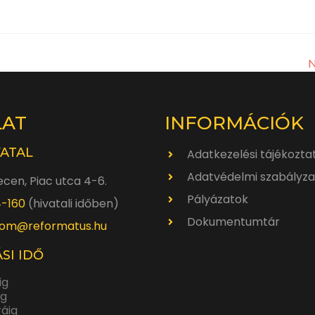
N
LAT
INFORMÁCIÓK
VATAL
Adatkezelési tájékozta
Adatvédelmi szabályza
cen, Piac utca 4-6.
Pályázatok
4-160
(hivatali időben)
Dokumentumtár
om@reformatus.hu
SI IDŐ
ig
ig
ráig