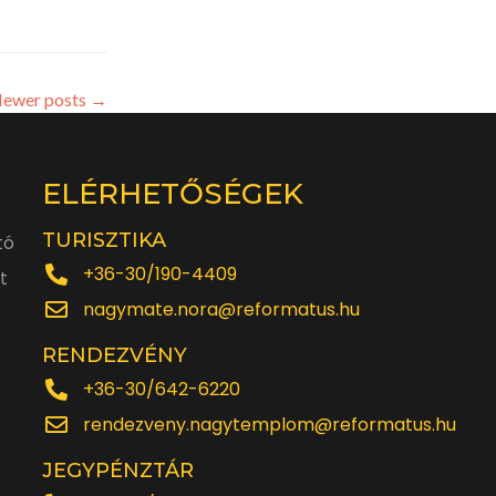
ewer posts
→
ELÉRHETŐSÉGEK
TURISZTIKA
tó
+36-30/190-4409
t
nagymate.nora@reformatus.hu
RENDEZVÉNY
+36-30/642-6220
rendezveny.nagytemplom@reformatus.hu
JEGYPÉNZTÁR