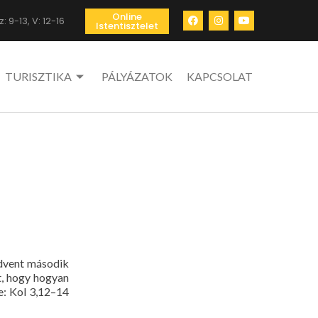
Online
: 9-13, V: 12-16
Istentisztelet
TURISZTIKA
PÁLYÁZATOK
KAPCSOLAT
ent második
t, hogy hogyan
e: Kol 3,12–14