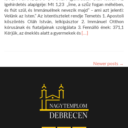
igehirdetés alapigéje: Mt 1,23 „Íme, a szűz fogan méhében,
és fiút szül, és Immánuélnek nevezik majd” – ami azt jelenti:
Velünk az Isten.” Az istentisztelet rendje Temetés 1. Apostoli
köszöntés Oláh István, lelkipásztor 2. Immánuel Otthon
kórusának és fiataljainak szolgálata 3. Fennálló ének: 371,1
Read
Kérjük, az éneklés alatt a gyermekek és
[…]
more
about
Istentisztelet
a
Nagytemplomban
Newer posts
→
–
2025.
december
7.