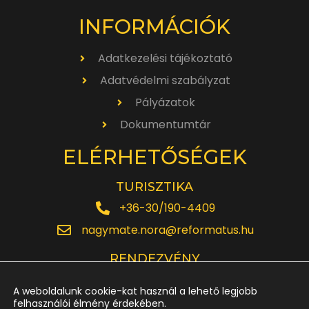
INFORMÁCIÓK
Adatkezelési tájékoztató
Adatvédelmi szabályzat
Pályázatok
Dokumentumtár
ELÉRHETŐSÉGEK
TURISZTIKA
+36-30/190-4409
nagymate.nora@reformatus.hu
RENDEZVÉNY
+36-30/642-6220
A weboldalunk cookie-kat használ a lehető legjobb
rendezveny.nagytemplom@reformatus.hu
felhasználói élmény érdekében.