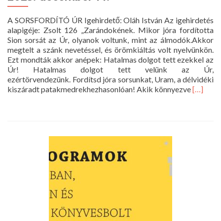
A SORSFORDÍTÓ ÚR Igehirdető: Oláh István Az igehirdetés
alapigéje: Zsolt 126 „Zarándokének. Mikor jóra fordította
Sion sorsát az Úr, olyanok voltunk, mint az álmodók.Akkor
megtelt a szánk nevetéssel, és örömkiáltás volt nyelvünkön.
Ezt mondták akkor anépek: Hatalmas dolgot tett ezekkel az
Úr! Hatalmas dolgot tett velünk az Úr,
ezértörvendezünk. Fordítsd jóra sorsunkat, Uram, a délvidéki
Read
kiszáradt patakmedrekhezhasonlóan! Akik könnyezve
[…]
more
about
Istentisz
a
Nagyte
–
2025.
decemb
14.