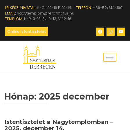
LELKÉSZI HIVATAL:
H-Cs: 10-16 P: 10-14
TELEFON:
+36-52/614-160
EMAIL:
nagytemplom@reformatus.hu
TEMPLOM:
H-P: 9-18, Sz: 9-13, V: 12-16
Online Istentisztelet
Hónap:
2025 december
Istentisztelet a Nagytemplomban –
2025. december 14.