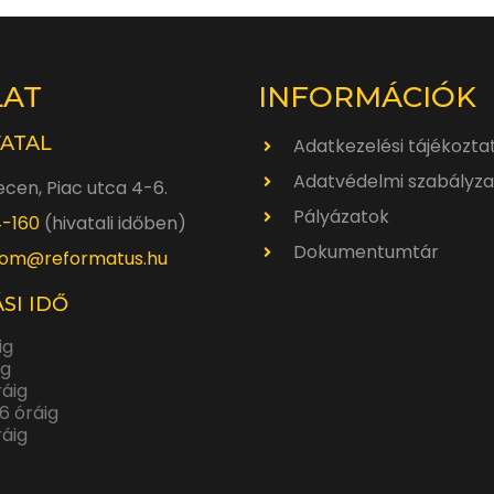
LAT
INFORMÁCIÓK
VATAL
Adatkezelési tájékozta
Adatvédelmi szabályza
cen, Piac utca 4-6.
Pályázatok
4-160
(hivatali időben)
Dokumentumtár
om@reformatus.hu
SI IDŐ
ig
ig
ráig
6 óráig
ráig