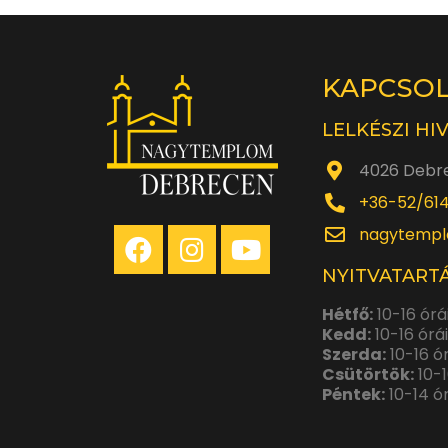
KAPCSO
LELKÉSZI HI
4026 Debre
+36-52/61
nagytempl
NYITVATARTÁ
Hétfő:
10-16 órá
Kedd:
10-16 órá
Szerda:
10-16 ó
Csütörtök:
10-1
Péntek:
10-14 ó