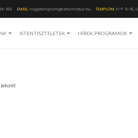
14-160
EMAIL:
nagytemplom@reformatus.hu
TEMPLOM:
H-P: 9-18, Sz
NK
ISTENTISZTELETEK
HÍREK, PROGRAMOK
jelszót: