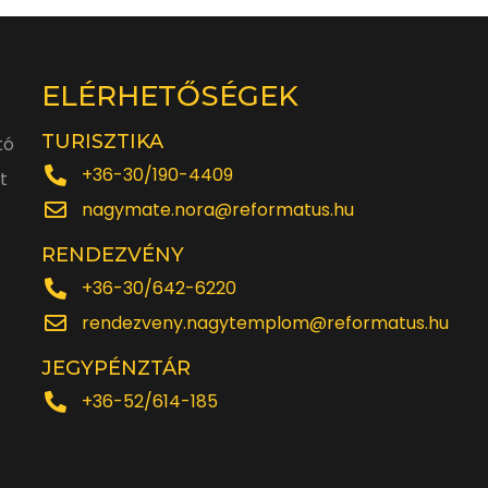
ELÉRHETŐSÉGEK
TURISZTIKA
tó
+36-30/190-4409
t
nagymate.nora@reformatus.hu
RENDEZVÉNY
+36-30/642-6220
rendezveny.nagytemplom@reformatus.hu
JEGYPÉNZTÁR
+36-52/614-185