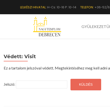
LELKÉSZI HIVATAL:
H-Cs: 10-16 P: 10-14
TELEFON:
+36-52/6
GYÜLEKEZETÜ
Védett: Visit
Ez a tartalom jelszóval védett. Megtekintéséhez meg kell adni a 
Jelszó: