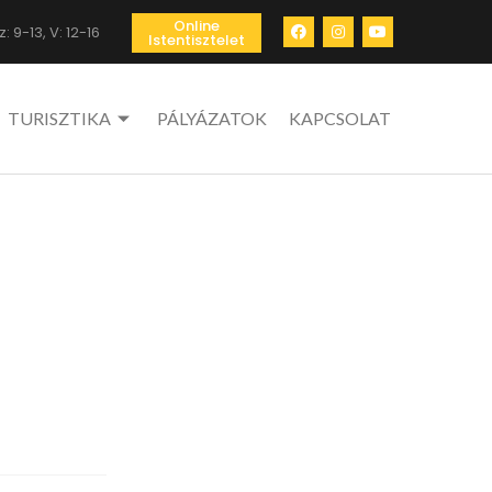
Online
: 9-13, V: 12-16
Istentisztelet
TURISZTIKA
PÁLYÁZATOK
KAPCSOLAT