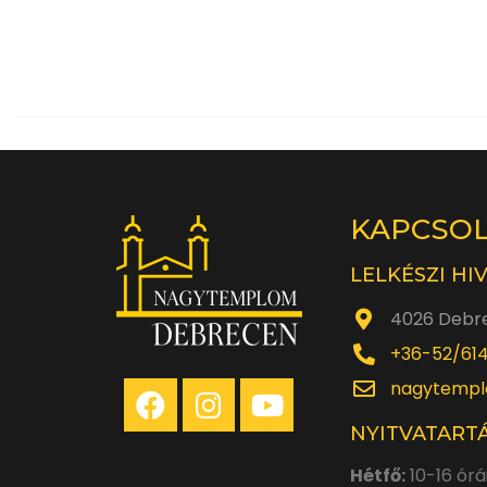
KAPCSO
LELKÉSZI HI
4026 Debre
+36-52/61
nagytempl
NYITVATARTÁ
Hétfő:
10-16 órá