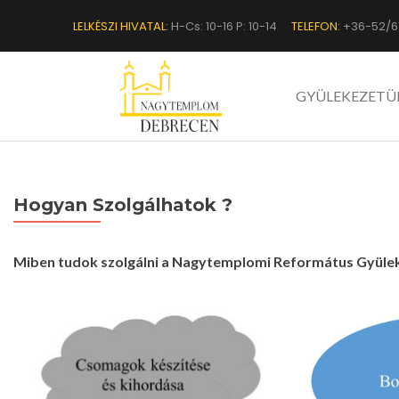
LELKÉSZI HIVATAL:
H-Cs: 10-16 P: 10-14
TELEFON:
+36-52/6
GYÜLEKEZETÜ
Hogyan Szolgálhatok ?
Miben tudok szolgálni a Nagytemplomi Református Gyü