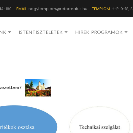
14-160
EMAIL:
nagytemplom@reformatus.hu
TEMPLOM:
H-P: 9-18, Sz
NK
ISTENTISZTELETEK
HÍREK, PROGRAMOK
lekezetben?