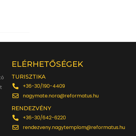
ELÉRHETŐSÉGEK
TURISZTIKA
tó
+36-30/190-4409
t
nagymate.nora@reformatus.hu
RENDEZVÉNY
+36-30/642-6220
rendezveny.nagytemplom@reformatus.hu