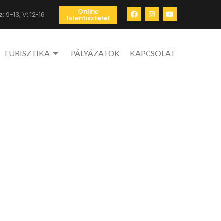
Online
: 9-13, V: 12-16
Istentisztelet
TURISZTIKA
PÁLYÁZATOK
KAPCSOLAT