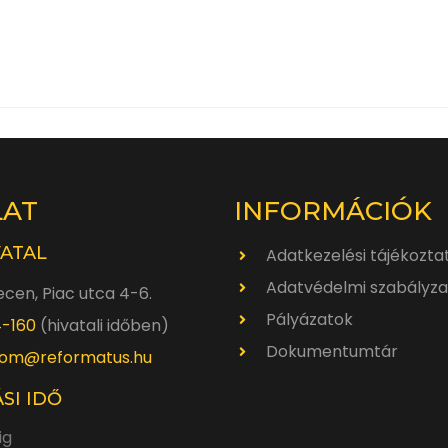
LAT
INFORMÁCIÓK
VATAL
Adatkezelési tájékozta
Adatvédelmi szabályza
cen, Piac utca 4-6.
Pályázatok
4-160
(hivatali időben)
Dokumentumtár
om@reformatus.hu
SI IDŐ
ig