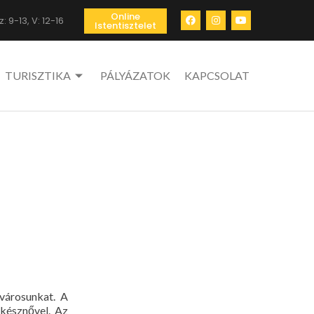
Online
: 9-13, V: 12-16
Istentisztelet
TURISZTIKA
PÁLYÁZATOK
KAPCSOLAT
városunkat. A
késznővel. Az