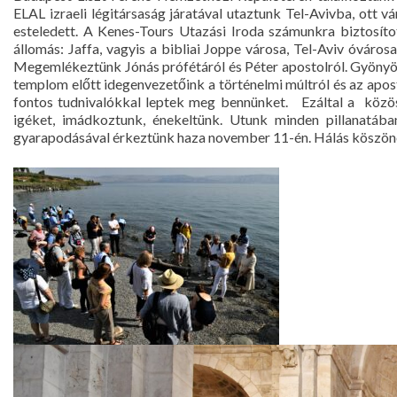
ELAL izraeli légitársaság járatával utaztunk Tel-Avivba, ott 
esteledett. A Kenes-Tours Utazási Iroda számunkra biztosíto
állomás: Jaffa, vagyis a bibliai Joppe városa, Tel-Aviv óváros
Megemlékeztünk Jónás prófétáról és Péter apostolról. Gyönyörű
templom előtt idegenvezetőink a történelmi múltról és az apos
fontos tudnivalókkal leptek meg bennünket. Ezáltal a közöss
igéket, imádkoztunk, énekeltünk. Utunk minden pillanatába
gyarapodásával érkeztünk haza november 11-én. Hálás köszöne