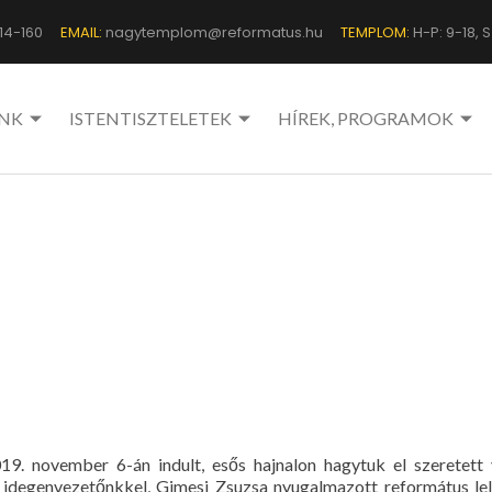
14-160
EMAIL:
nagytemplom@reformatus.hu
TEMPLOM:
H-P: 9-18, Sz
NK
ISTENTISZTELETEK
HÍREK, PROGRAMOK
19. november 6-án indult, esős hajnalon hagytuk el szeretett 
 idegenvezetőnkkel, Gimesi Zsuzsa nyugalmazott református lel