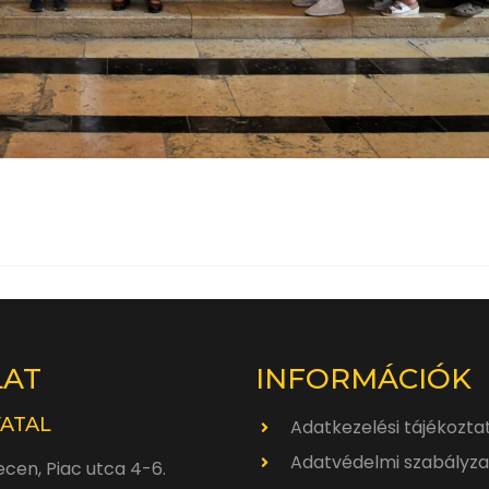
LAT
INFORMÁCIÓK
VATAL
Adatkezelési tájékozta
Adatvédelmi szabályza
cen, Piac utca 4-6.