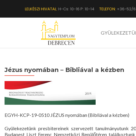
LELKÉSZI HIVATAL:
H-Cs: 10-16 P: 10-14
TELEFON:
+36-52/6
GYÜLEKEZETÜ
Jézus nyomában – Bibliával a kézben
EGYH-KCP-19-0510 JÉZUS nyomában (Bibliával a kézben)
Gyülekezetünk presbitereinek szervezett tanulmányutunk 20
Budapest Liszt Ferenc Nemzetközi Repülőtéren találkoztunk