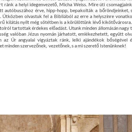
várt ránk a helyi idegenvezető, Micha Weiss. Mire úti csomagjaink
tt autóbuszához érve, hipp-hopp, bepakolták a bőröndjeinket, s
a. Útközben olvastuk fel a Bibliából az erre a helyszínre vonatko
 kilátás nyílt még sötétben is a körülöttünk lévő kikötővárosra.
tolról tartottak érdekes előadást. Utunk minden állomásán nagy 
ég valóban Jézus nyomán járhatott, emlékezhetett, együtt olva
n az Úr angyalai vigyáztak ránk, lelki ajándékok bőségével é
t minden szervezőnek, vezetőnek, s a mi szerető Istenünknek!