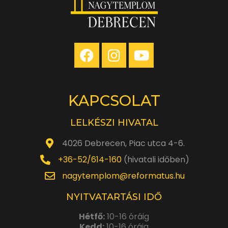
KAPCSOLAT
LELKÉSZI HIVATAL
4026 Debrecen, Piac utca 4-6.
+36-52/614-160
(hivatali időben)
nagytemplom@reformatus.hu
NYITVATARTÁSI IDŐ
Hétfő:
10-16 óráig
Kedd:
10-16 óráig