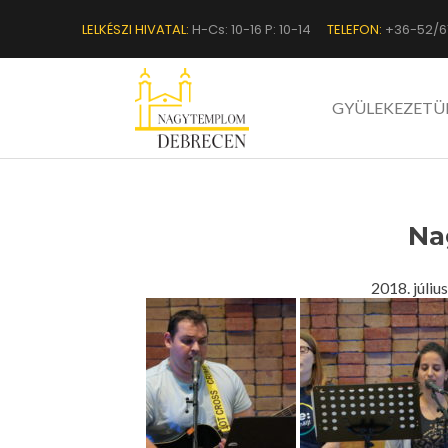
LELKÉSZI HIVATAL:
H-Cs: 10-16 P: 10-14
TELEFON:
+36-52/6
GYÜLEKEZETÜ
Na
2018. júli