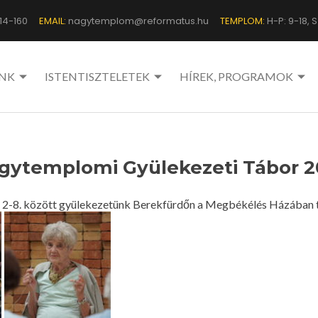
14-160
EMAIL:
nagytemplom@reformatus.hu
TEMPLOM:
H-P: 9-18, Sz
NK
ISTENTISZTELETEK
HÍREK, PROGRAMOK
gytemplomi Gyülekezeti Tábor 2
us 2-8. között gyülekezetünk Berekfürdőn a Megbékélés Házában 