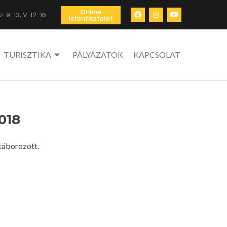
Online
: 9-13, V: 12-16
Istentisztelet
TURISZTIKA
PÁLYÁZATOK
KAPCSOLAT
018
táborozott.