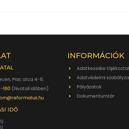
LAT
INFORMÁCIÓK
VATAL
Adatkezelési tájékozta
Adatvédelmi szabályza
cen, Piac utca 4-6.
Pályázatok
4-160
(hivatali időben)
Dokumentumtár
om@reformatus.hu
SI IDŐ
ig
ig