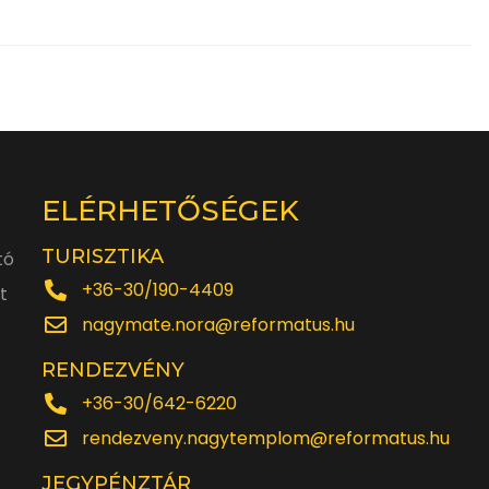
ELÉRHETŐSÉGEK
TURISZTIKA
tó
+36-30/190-4409
t
nagymate.nora@reformatus.hu
RENDEZVÉNY
+36-30/642-6220
rendezveny.nagytemplom@reformatus.hu
JEGYPÉNZTÁR