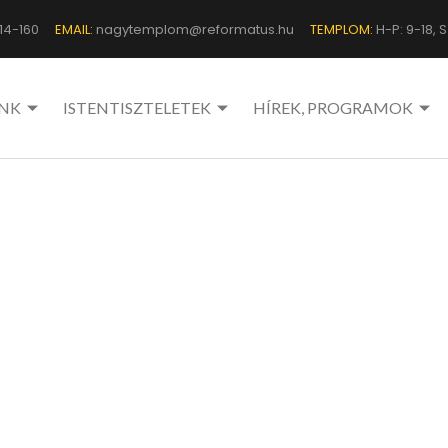
14-160
EMAIL:
nagytemplom@reformatus.hu
TEMPLOM:
H-P: 9-18, Sz
NK
ISTENTISZTELETEK
HÍREK, PROGRAMOK