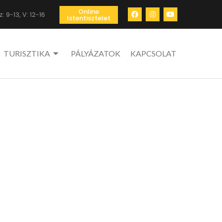
Online
: 9-13, V: 12-16
Istentisztelet
TURISZTIKA
PÁLYÁZATOK
KAPCSOLAT