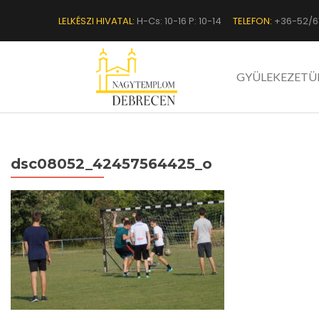
LELKÉSZI HIVATAL:
H-Cs: 10-16 P: 10-14
TELEFON:
+36-52/6
GYÜLEKEZETÜ
dsc08052_42457564425_o