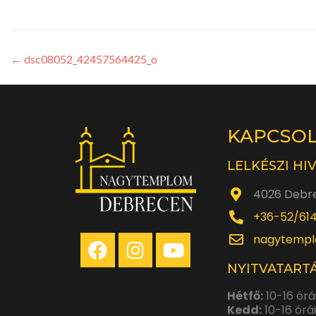
←
dsc08052_42457564425_o
KAPCSO
LELKÉSZI HI
4026 Debre
+36-52/61
nagytempl
NYITVATARTÁ
Hétfő:
10-16 órá
Kedd:
10-16 órá