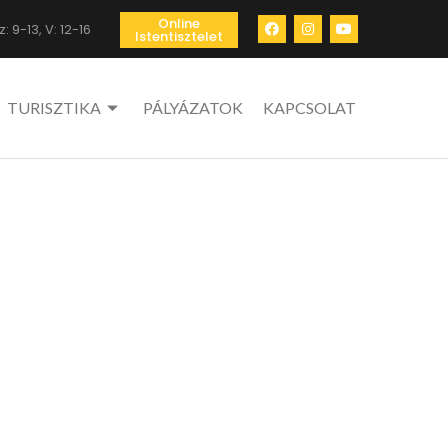
Online
: 9-13, V: 12-16
Istentisztelet
TURISZTIKA
PÁLYÁZATOK
KAPCSOLAT