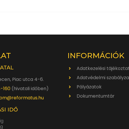
LAT
INFORMÁCIÓK
VATAL
Adatkezelési tájékozta
Adatvédelmi szabályza
cen, Piac utca 4-6.
Pályázatok
4-160
(hivatali időben)
Dokumentumtár
om@reformatus.hu
SI IDŐ
ig
ig