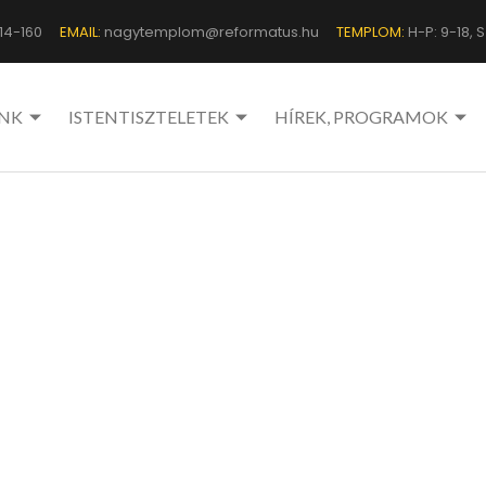
14-160
EMAIL:
nagytemplom@reformatus.hu
TEMPLOM:
H-P: 9-18, Sz
NK
ISTENTISZTELETEK
HÍREK, PROGRAMOK