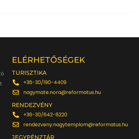
ELÉRHETŐSÉGEK
TURISZTIKA
tó
+36-30/190-4409
t
nagymate.nora@reformatus.hu
RENDEZVÉNY
+36-30/642-6220
rendezveny.nagytemplom@reformatus.hu
JEGYPÉNZTÁR