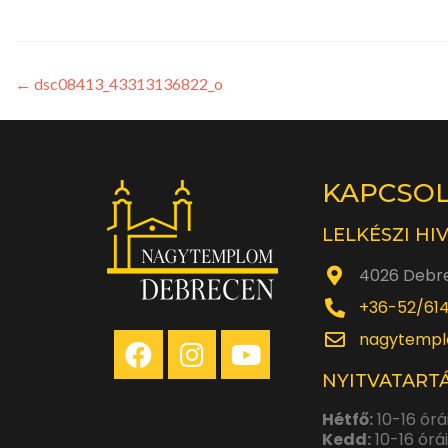
←
dsc08413_43313136822_o
KAPCSO
LELKÉSZI HI
4026 Debre
+36-52/61
nagytempl
NYITVATARTÁ
Hétfő:
10-16 órá
Kedd:
10-16 órá