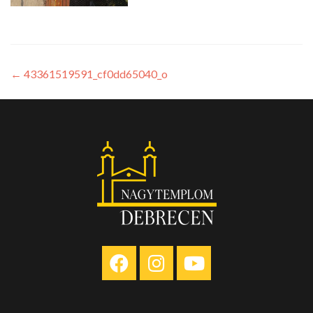
←
43361519591_cf0dd65040_o