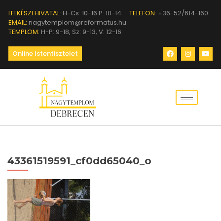
LELKÉSZI HIVATAL:
H-Cs: 10-16 P: 10-14
TELEFON:
+36-52/614-160
EMAIL:
nagytemplom@reformatus.hu
TEMPLOM:
H-P: 9-18, Sz: 9-13, V: 12-16
Online Istentisztelet
43361519591_cf0dd65040_o