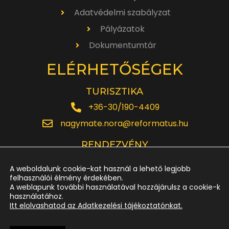
Adatvédelmi szabályzat
Pályázatok
Dokumentumtár
ELÉRHETŐSÉGEK
TURISZTIKA
+36-30/190-4409
nagymate.nora@reformatus.hu
RENDEZVÉNY
+36-30/642-6220
A weboldalunk cookie-kat használ a lehető legjobb
rendezveny.nagytemplom@reformatus.hu
felhasználói élmény érdekében.
A weblapunk további használatával hozzájárulsz a cookie-k
használatához.
JEGYPÉNZTÁR
Itt elolvashatod az Adatkezelési tájékoztatónkat.
+36-52/614-185