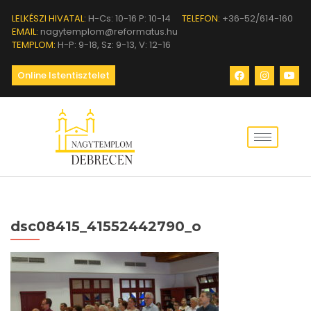
LELKÉSZI HIVATAL:
H-Cs: 10-16 P: 10-14
TELEFON:
+36-52/614-160
EMAIL:
nagytemplom@reformatus.hu
TEMPLOM:
H-P: 9-18, Sz: 9-13, V: 12-16
Online Istentisztelet
dsc08415_41552442790_o