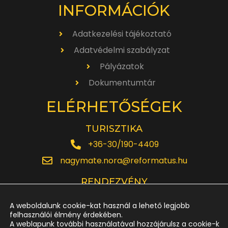
INFORMÁCIÓK
Adatkezelési tájékoztató
Adatvédelmi szabályzat
Pályázatok
Dokumentumtár
ELÉRHETŐSÉGEK
TURISZTIKA
+36-30/190-4409
nagymate.nora@reformatus.hu
RENDEZVÉNY
+36-30/642-6220
A weboldalunk cookie-kat használ a lehető legjobb
rendezveny.nagytemplom@reformatus.hu
felhasználói élmény érdekében.
A weblapunk további használatával hozzájárulsz a cookie-k