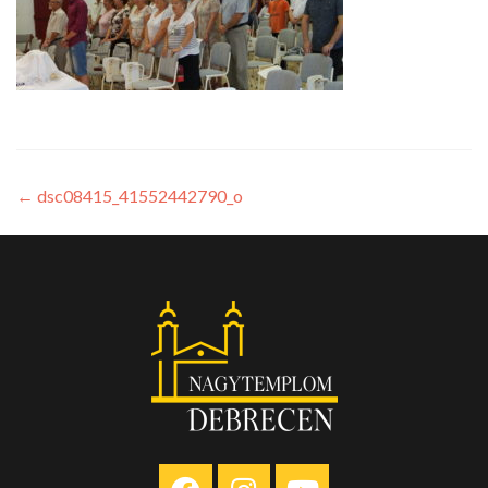
←
dsc08415_41552442790_o