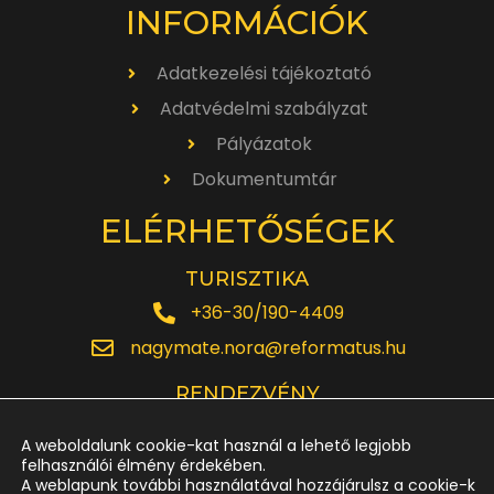
INFORMÁCIÓK
Adatkezelési tájékoztató
Adatvédelmi szabályzat
Pályázatok
Dokumentumtár
ELÉRHETŐSÉGEK
TURISZTIKA
+36-30/190-4409
nagymate.nora@reformatus.hu
RENDEZVÉNY
+36-30/642-6220
A weboldalunk cookie-kat használ a lehető legjobb
rendezveny.nagytemplom@reformatus.hu
felhasználói élmény érdekében.
A weblapunk további használatával hozzájárulsz a cookie-k