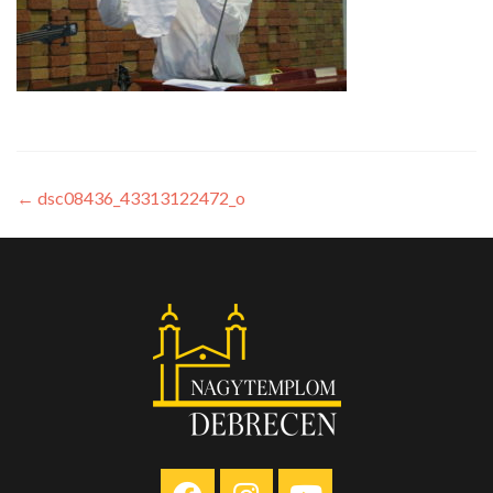
←
dsc08436_43313122472_o