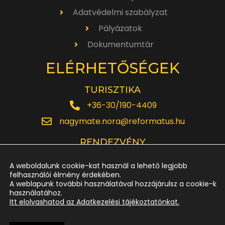
Adatvédelmi szabályzat
Pályázatok
Dokumentumtár
ELÉRHETŐSÉGEK
TURISZTIKA
+36-30/190-4409
nagymate.nora@reformatus.hu
RENDEZVÉNY
+36-30/642-6220
A weboldalunk cookie-kat használ a lehető legjobb
rendezveny.nagytemplom@reformatus.hu
felhasználói élmény érdekében.
A weblapunk további használatával hozzájárulsz a cookie-k
használatához.
JEGYPÉNZTÁR
Itt elolvashatod az Adatkezelési tájékoztatónkat.
+36-52/614-185