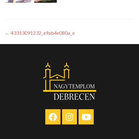
←
43313091232_a9ab4e080a_o