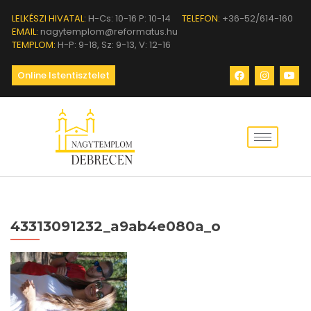
LELKÉSZI HIVATAL:
H-Cs: 10-16 P: 10-14
TELEFON:
+36-52/614-160
EMAIL:
nagytemplom@reformatus.hu
TEMPLOM:
H-P: 9-18, Sz: 9-13, V: 12-16
Online Istentisztelet
43313091232_a9ab4e080a_o