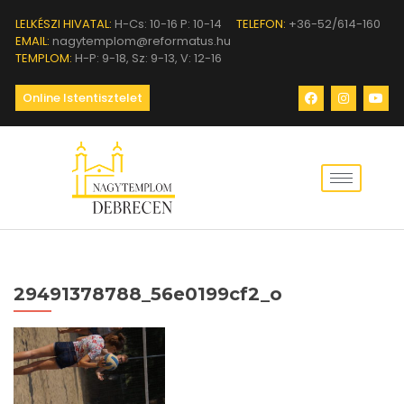
LELKÉSZI HIVATAL:
H-Cs: 10-16 P: 10-14
TELEFON:
+36-52/614-160
EMAIL:
nagytemplom@reformatus.hu
TEMPLOM:
H-P: 9-18, Sz: 9-13, V: 12-16
Online Istentisztelet
29491378788_56e0199cf2_o