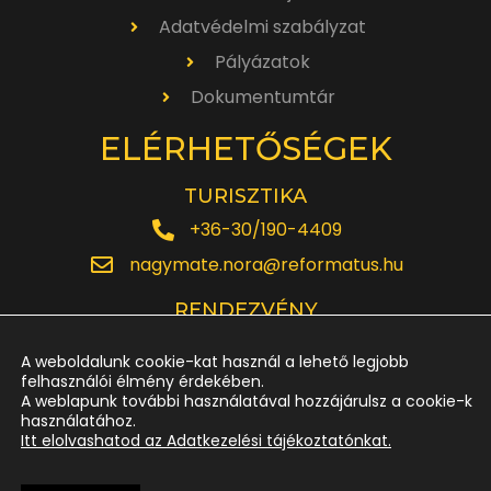
Adatvédelmi szabályzat
Pályázatok
Dokumentumtár
ELÉRHETŐSÉGEK
TURISZTIKA
+36-30/190-4409
nagymate.nora@reformatus.hu
RENDEZVÉNY
+36-30/642-6220
A weboldalunk cookie-kat használ a lehető legjobb
rendezveny.nagytemplom@reformatus.hu
felhasználói élmény érdekében.
A weblapunk további használatával hozzájárulsz a cookie-k
használatához.
JEGYPÉNZTÁR
Itt elolvashatod az Adatkezelési tájékoztatónkat.
+36-52/614-185