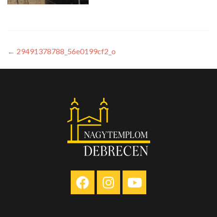
←
29491378788_56e0199cf2_o