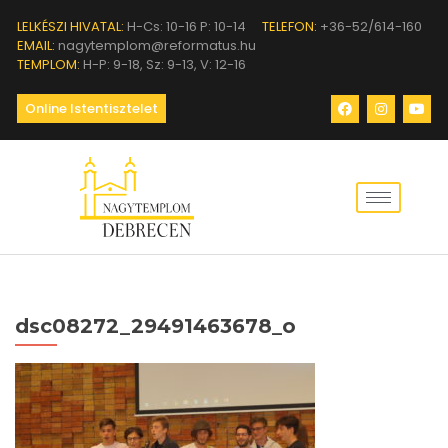
LELKÉSZI HIVATAL:
H-Cs: 10-16 P: 10-14
TELEFON:
+36-52/614-160
EMAIL:
nagytemplom@reformatus.hu
TEMPLOM:
H-P: 9-18, Sz: 9-13, V: 12-16
Online Istentisztelet
dsc08272_29491463678_o