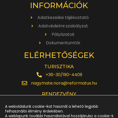
INFORMÁCIÓK
Adatkezelési tájékoztató
Adatvédelmi szabályzat
Pályázatok
Dokumentumtár
ELÉRHETŐSÉGEK
TURISZTIKA
+36-30/190-4409
nagymate.nora@reformatus.hu
RENDEZVÉNY
+36-30/642-6220
A weboldalunk cookie-kat használ a lehető legjobb
rendezveny.nagytemplom@reformatus.hu
felhasználói élmény érdekében.
A weblapunk további használatával hozzájárulsz a cookie-k