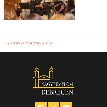
←
dsc08272_29491463678_o