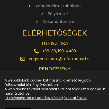
Adatvédelmi szabályzat
Pályázatok
Dokumentumtár
ELÉRHETŐSÉGEK
TURISZTIKA
+36-30/190-4409
nagymate.nora@reformatus.hu
RENDEZVÉNY
+36-30/642-6220
A weboldalunk cookie-kat használ a lehető legjobb
rendezveny.nagytemplom@reformatus.hu
felhasználói élmény érdekében.
A weblapunk további használatával hozzájárulsz a cookie-k
használatához.
JEGYPÉNZTÁR
Itt elolvashatod az Adatkezelési tájékoztatónkat.
+36-52/614-185