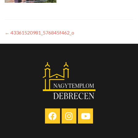
←
43361520981_576845f462_o