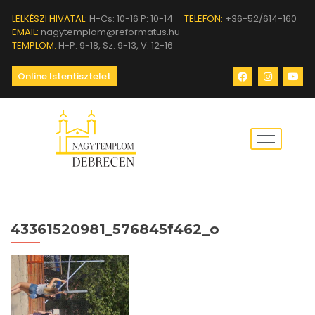
LELKÉSZI HIVATAL:
H-Cs: 10-16 P: 10-14
TELEFON:
+36-52/614-160
EMAIL:
nagytemplom@reformatus.hu
TEMPLOM:
H-P: 9-18, Sz: 9-13, V: 12-16
Online Istentisztelet
43361520981_576845f462_o