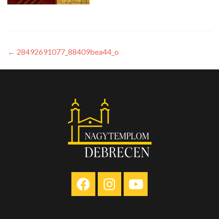
←
28492691077_88409bea44_o