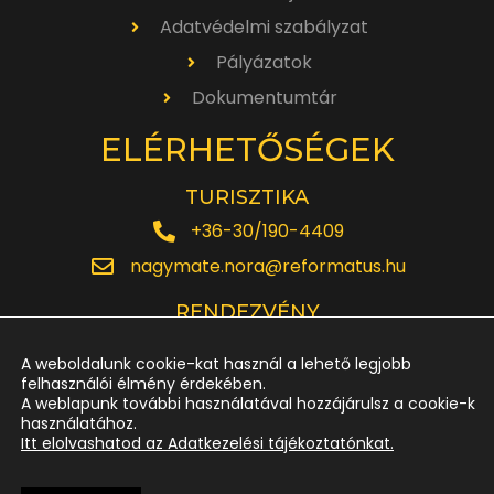
Adatvédelmi szabályzat
Pályázatok
Dokumentumtár
ELÉRHETŐSÉGEK
TURISZTIKA
+36-30/190-4409
nagymate.nora@reformatus.hu
RENDEZVÉNY
+36-30/642-6220
A weboldalunk cookie-kat használ a lehető legjobb
rendezveny.nagytemplom@reformatus.hu
felhasználói élmény érdekében.
A weblapunk további használatával hozzájárulsz a cookie-k
használatához.
JEGYPÉNZTÁR
Itt elolvashatod az Adatkezelési tájékoztatónkat.
+36-52/614-185