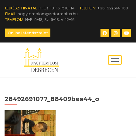
LELKÉSZI HIVATAL:
H-Cs: 10-16 P: 10-14
TELEFON:
+36-52/614-160
EMAIL:
nagytemplom@reformatus.hu
TEMPLOM:
H-P: 9-18, Sz: 9-13, V: 12-16
Online Istentisztelet
28492691077_88409bea44_o