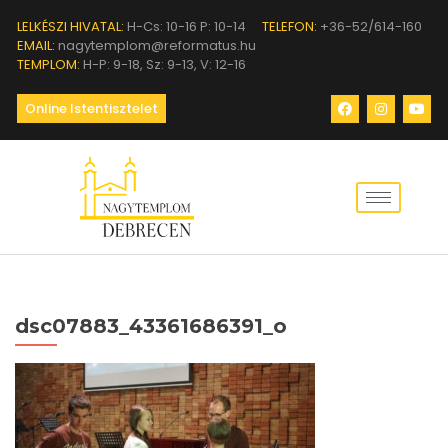
LELKÉSZI HIVATAL:
H-Cs: 10-16 P: 10-14
TELEFON:
+36-52/614-160
EMAIL:
nagytemplom@reformatus.hu
TEMPLOM:
H-P: 9-18, Sz: 9-13, V: 12-16
Online Istentisztelet
dsc07883_43361686391_o