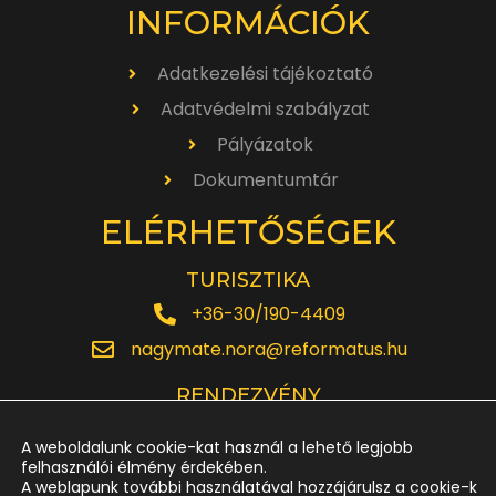
INFORMÁCIÓK
Adatkezelési tájékoztató
Adatvédelmi szabályzat
Pályázatok
Dokumentumtár
ELÉRHETŐSÉGEK
TURISZTIKA
+36-30/190-4409
nagymate.nora@reformatus.hu
RENDEZVÉNY
+36-30/642-6220
A weboldalunk cookie-kat használ a lehető legjobb
rendezveny.nagytemplom@reformatus.hu
felhasználói élmény érdekében.
A weblapunk további használatával hozzájárulsz a cookie-k