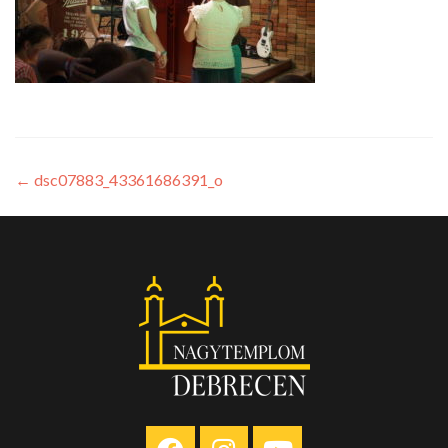
←
dsc07883_43361686391_o