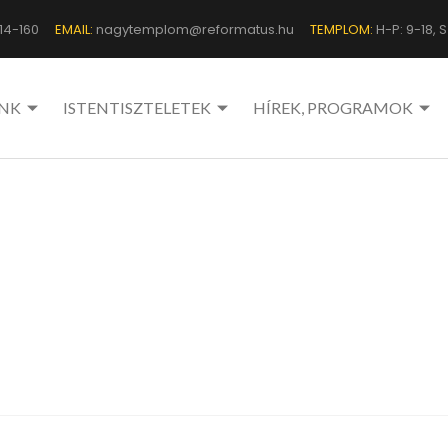
14-160
EMAIL:
nagytemplom@reformatus.hu
TEMPLOM:
H-P: 9-18, Sz
NK
ISTENTISZTELETEK
HÍREK, PROGRAMOK