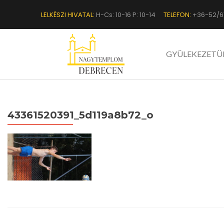
LELKÉSZI HIVATAL:
H-Cs: 10-16 P: 10-14
TELEFON:
+36-52/6
GYÜLEKEZETÜ
43361520391_5d119a8b72_o