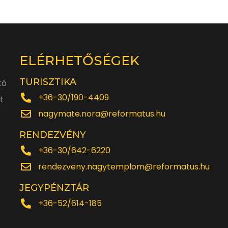
ELÉRHETŐSÉGEK
TURISZTIKA
tó
+36-30/190-4409
t
nagymate.nora@reformatus.hu
RENDEZVÉNY
+36-30/642-6220
rendezveny.nagytemplom@reformatus.hu
JEGYPÉNZTÁR
+36-52/614-185