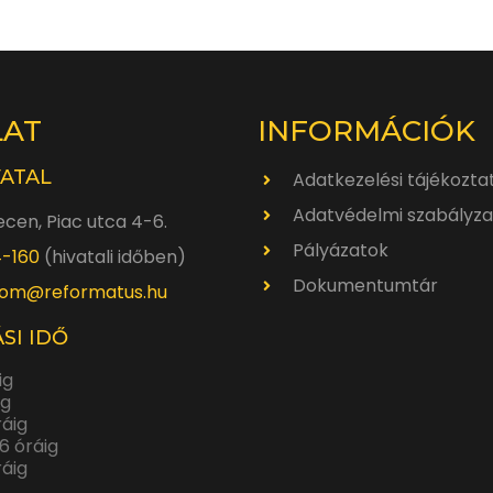
LAT
INFORMÁCIÓK
VATAL
Adatkezelési tájékozta
Adatvédelmi szabályza
cen, Piac utca 4-6.
Pályázatok
4-160
(hivatali időben)
Dokumentumtár
om@reformatus.hu
SI IDŐ
ig
ig
ráig
6 óráig
ráig