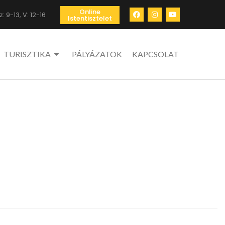
Online
: 9-13, V: 12-16
Istentisztelet
TURISZTIKA
PÁLYÁZATOK
KAPCSOLAT