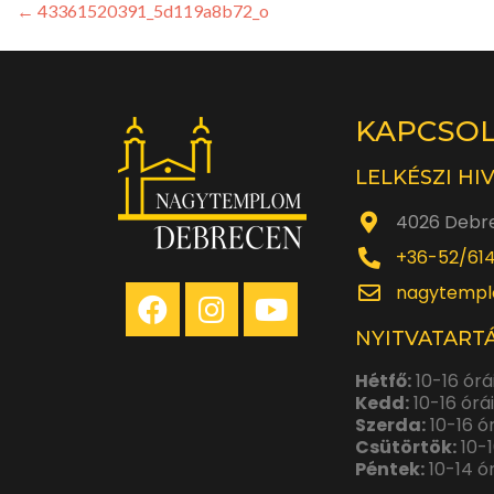
←
43361520391_5d119a8b72_o
KAPCSO
LELKÉSZI HI
4026 Debre
+36-52/61
nagytempl
NYITVATARTÁ
Hétfő:
10-16 órá
Kedd:
10-16 órá
Szerda:
10-16 ó
Csütörtök:
10-1
Péntek:
10-14 ó