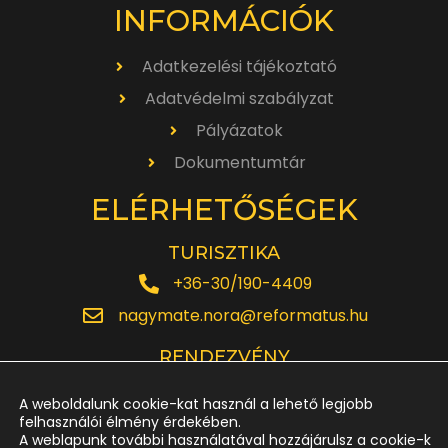
INFORMÁCIÓK
Adatkezelési tájékoztató
Adatvédelmi szabályzat
Pályázatok
Dokumentumtár
ELÉRHETŐSÉGEK
TURISZTIKA
+36-30/190-4409
nagymate.nora@reformatus.hu
RENDEZVÉNY
+36-30/642-6220
A weboldalunk cookie-kat használ a lehető legjobb
rendezveny.nagytemplom@reformatus.hu
felhasználói élmény érdekében.
A weblapunk további használatával hozzájárulsz a cookie-k