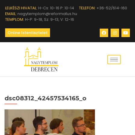
LELKÉSZI HIVATAL:
H-Cs: 10-16 P: 10-14
TELEFON:
+36-52/614-160
EMAIL:
nagytemplom@reformatus.hu
TEMPLOM:
H-P: 9-18, Sz: 9-13, V: 12-16
Online Istentisztelet
dsc08312_42457534165_o