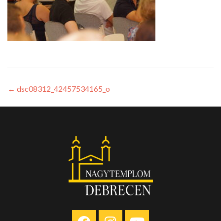
←
dsc08312_42457534165_o