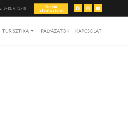
Online
: 9-13, V: 12-16
Istentisztelet
TURISZTIKA
PÁLYÁZATOK
KAPCSOLAT