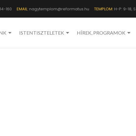
14-160
EMAIL:
nagytemplom@reformatus.hu
TEMPLOM:
H-P: 9-18, Sz
NK
ISTENTISZTELETEK
HÍREK, PROGRAMOK