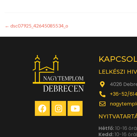
←
dsc07925_42645085534_o
KAPCSO
LELKÉSZI HI
4026 Debre
+36-52/61
nagytempl
NYITVATARTÁ
Hétfő:
10-16 órá
Kedd:
10-16 órá