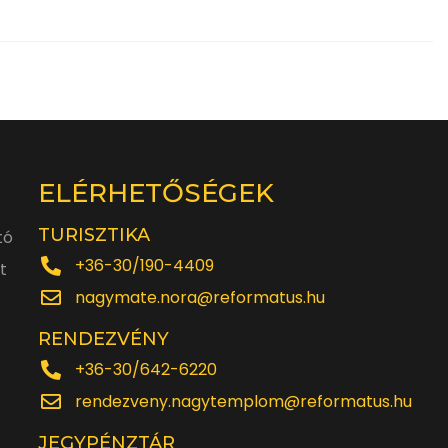
ELÉRHETŐSÉGEK
TURISZTIKA
tó
+36-30/190-4409
t
nagymate.nora@reformatus.hu
RENDEZVÉNY
+36-30/642-6220
rendezveny.nagytemplom@reformatus.hu
JEGYPÉNZTÁR