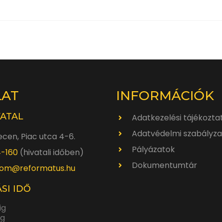
LAT
INFORMÁCIÓK
VATAL
Adatkezelési tájékozta
Adatvédelmi szabályza
cen, Piac utca 4-6.
Pályázatok
4-160
(hivatali időben)
Dokumentumtár
om@reformatus.hu
SI IDŐ
ig
ig