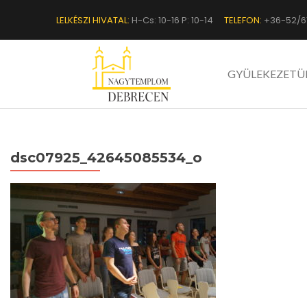
LELKÉSZI HIVATAL:
H-Cs: 10-16 P: 10-14
TELEFON:
+36-52/6
GYÜLEKEZETÜ
dsc07925_42645085534_o