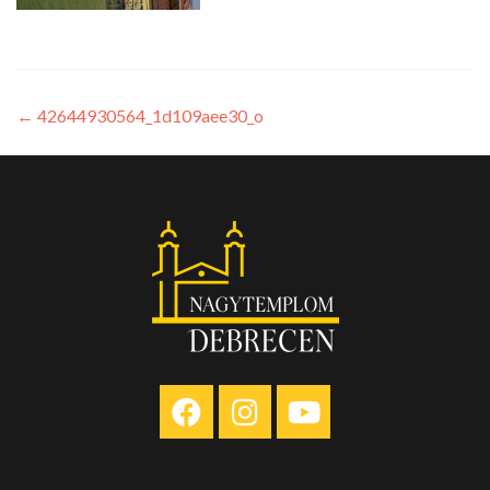
←
42644930564_1d109aee30_o