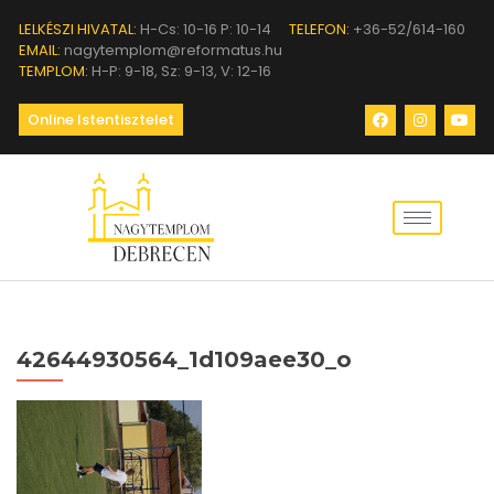
LELKÉSZI HIVATAL:
H-Cs: 10-16 P: 10-14
TELEFON:
+36-52/614-160
EMAIL:
nagytemplom@reformatus.hu
TEMPLOM:
H-P: 9-18, Sz: 9-13, V: 12-16
Online Istentisztelet
42644930564_1d109aee30_o