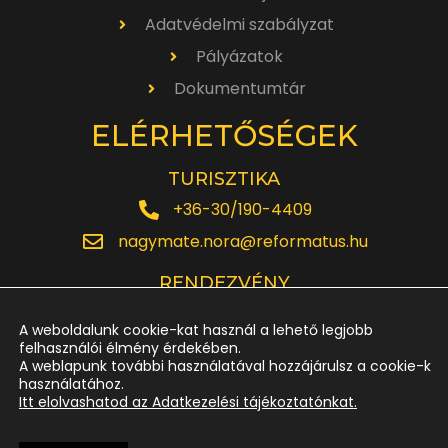
Adatvédelmi szabályzat
Pályázatok
Dokumentumtár
ELÉRHETŐSÉGEK
TURISZTIKA
+36-30/190-4409
nagymate.nora@reformatus.hu
RENDEZVÉNY
+36-30/642-6220
A weboldalunk cookie-kat használ a lehető legjobb
rendezveny.nagytemplom@reformatus.hu
felhasználói élmény érdekében.
A weblapunk további használatával hozzájárulsz a cookie-k
használatához.
JEGYPÉNZTÁR
Itt elolvashatod az Adatkezelési tájékoztatónkat.
+36-52/614-185