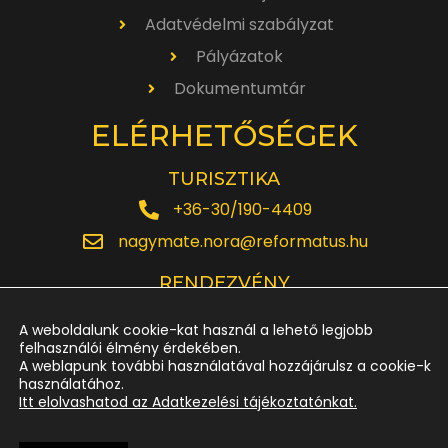
Adatvédelmi szabályzat
Pályázatok
Dokumentumtár
ELÉRHETŐSÉGEK
TURISZTIKA
+36-30/190-4409
nagymate.nora@reformatus.hu
RENDEZVÉNY
+36-30/642-6220
A weboldalunk cookie-kat használ a lehető legjobb
rendezveny.nagytemplom@reformatus.hu
felhasználói élmény érdekében.
A weblapunk további használatával hozzájárulsz a cookie-k
használatához.
JEGYPÉNZTÁR
Itt elolvashatod az Adatkezelési tájékoztatónkat.
+36-52/614-185