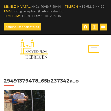
LELKÉSZI HIVATAL:
H-Cs: 10-16 P: 10-14
TELEFON:
+36-52/614-160
EMAIL:
nagytemplom@reformatus.hu
TEMPLOM:
H-P: 9-18, Sz: 9-13, V: 12-16
Online Istentisztelet
29491379478_65b237342a_o