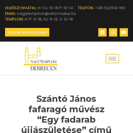
LELKÉSZI HIVATAL:
H-Cs: 10-16 P: 10-14
TELEFON:
+36-52/614-160
EMAIL:
nagytemplom@reformatus.hu
TEMPLOM:
H-P: 9-18, Sz: 9-13, V: 12-16
Online Istentisztelet
Szántó János
fafaragó művész
“Egy fadarab
újjászületése” című