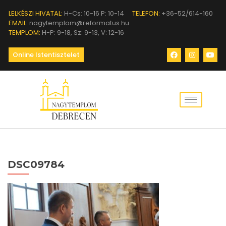
LELKÉSZI HIVATAL:
H-Cs: 10-16 P: 10-14
TELEFON:
+36-52/614-160
EMAIL:
nagytemplom@reformatus.hu
TEMPLOM:
H-P: 9-18, Sz: 9-13, V: 12-16
Online Istentisztelet
DSC09784