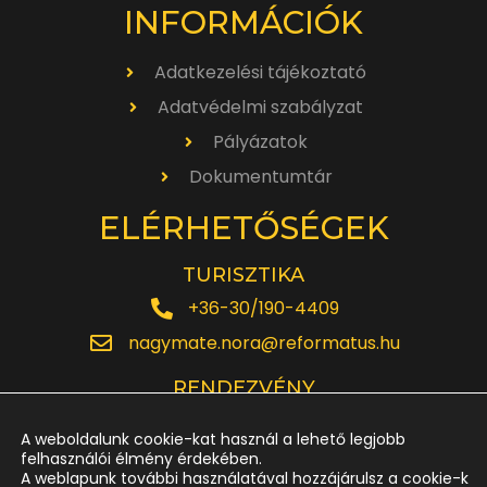
INFORMÁCIÓK
Adatkezelési tájékoztató
Adatvédelmi szabályzat
Pályázatok
Dokumentumtár
ELÉRHETŐSÉGEK
TURISZTIKA
+36-30/190-4409
nagymate.nora@reformatus.hu
RENDEZVÉNY
+36-30/642-6220
A weboldalunk cookie-kat használ a lehető legjobb
rendezveny.nagytemplom@reformatus.hu
felhasználói élmény érdekében.
A weblapunk további használatával hozzájárulsz a cookie-k