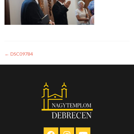
←
DSC09784