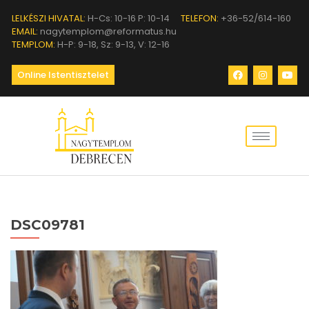
LELKÉSZI HIVATAL:
H-Cs: 10-16 P: 10-14
TELEFON:
+36-52/614-160
EMAIL:
nagytemplom@reformatus.hu
TEMPLOM:
H-P: 9-18, Sz: 9-13, V: 12-16
Online Istentisztelet
DSC09781