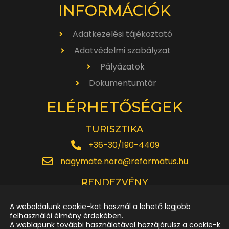
INFORMÁCIÓK
Adatkezelési tájékoztató
Adatvédelmi szabályzat
Pályázatok
Dokumentumtár
ELÉRHETŐSÉGEK
TURISZTIKA
+36-30/190-4409
nagymate.nora@reformatus.hu
RENDEZVÉNY
+36-30/642-6220
A weboldalunk cookie-kat használ a lehető legjobb
rendezveny.nagytemplom@reformatus.hu
felhasználói élmény érdekében.
A weblapunk további használatával hozzájárulsz a cookie-k