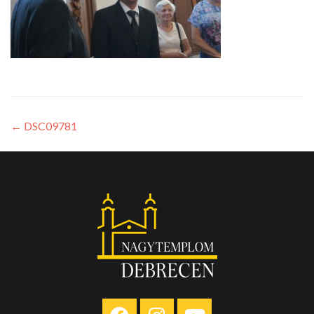
←
DSC09781