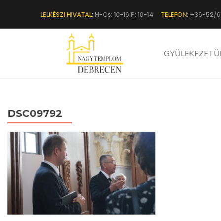
LELKÉSZI HIVATAL:
H-Cs: 10-16 P: 10-14
TELEFON:
+36-52/6
GYÜLEKEZETÜ
DSC09792