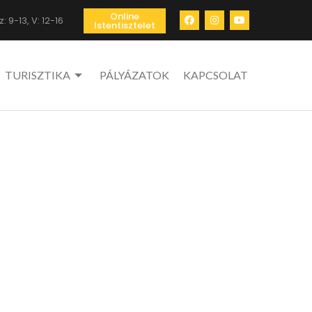
Online
: 9-13, V: 12-16
Istentisztelet
TURISZTIKA
PÁLYÁZATOK
KAPCSOLAT