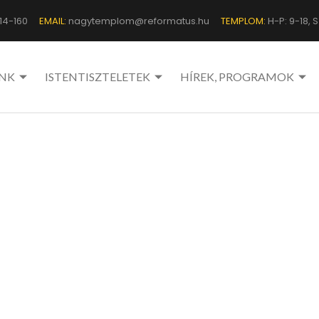
14-160
EMAIL:
nagytemplom@reformatus.hu
TEMPLOM:
H-P: 9-18, Sz
NK
ISTENTISZTELETEK
HÍREK, PROGRAMOK