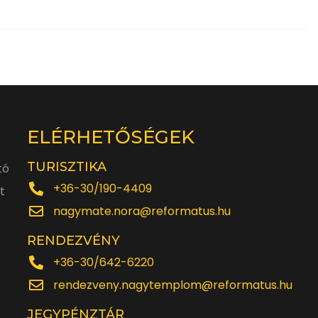
ELÉRHETŐSÉGEK
TURISZTIKA
tó
+36-30/190-4409
t
nagymate.nora@reformatus.hu
RENDEZVÉNY
+36-30/642-6220
rendezveny.nagytemplom@reformatus.hu
JEGYPÉNZTÁR