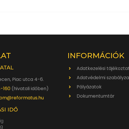
LAT
INFORMÁCIÓK
VATAL
Adatkezelési tájékozta
Adatvédelmi szabályza
cen, Piac utca 4-6.
Pályázatok
4-160
(hivatali időben)
Dokumentumtár
om@reformatus.hu
SI IDŐ
ig
ig