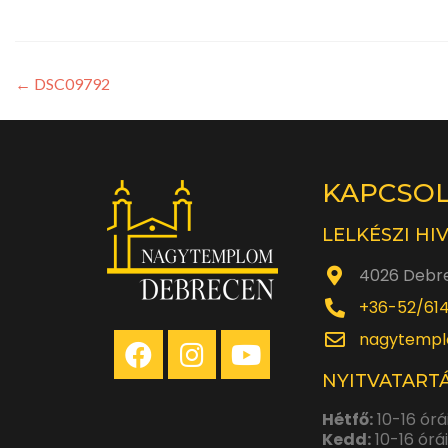
←
DSC09792
KAPCSO
LELKÉSZI HI
4026 Debre
+36-52/61
nagytempl
NYITVATARTÁ
Hétfő:
10-16 órá
Kedd:
10-16 órá