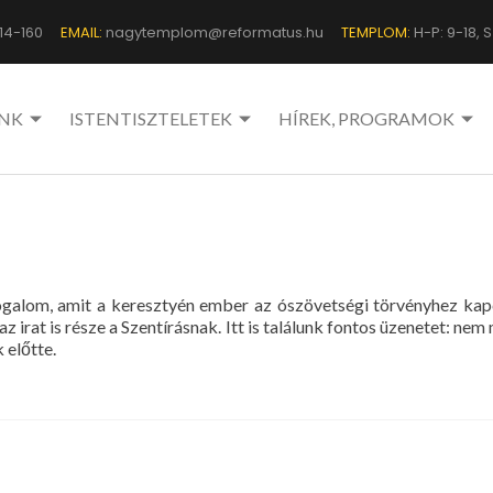
14-160
EMAIL:
nagytemplom@reformatus.hu
TEMPLOM:
H-P: 9-18, Sz
NK
ISTENTISZTELETEK
HÍREK, PROGRAMOK
 fogalom, amit a keresztyén ember az ószövetségi törvényhez kap
rat is része a Szentírásnak. Itt is találunk fontos üzenetet: nem
 előtte.