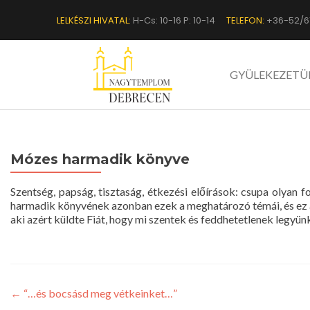
LELKÉSZI HIVATAL:
H-Cs: 10-16 P: 10-14
TELEFON:
+36-52/6
GYÜLEKEZETÜ
Mózes harmadik könyve
Szentség, papság, tisztaság, étkezési előírások: csupa olyan
harmadik könyvének azonban ezek a meghatározó témái, és ez az i
aki azért küldte Fiát, hogy mi szentek és feddhetetlenek legyünk
←
“…és bocsásd meg vétkeinket…”