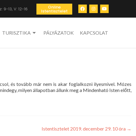
Online
: 9-13, V: 12-16
Istentisztelet
TURISZTIKA
PÁLYÁZATOK
KAPCSOLAT
csol, és tovább már nem is akar foglalkozni ilyesmivel. Mózes
 mindegy, milyen állapotban állunk meg a Mindenható Isten előtt,
Istentisztelet 2019. december 29. 10 óra
→