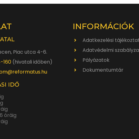
LAT
INFORMÁCIÓK
VATAL
Adatkezelési tájékozta
Adatvédelmi szabályza
cen, Piac utca 4-6.
Pályázatok
4-160
(hivatali időben)
Dokumentumtár
om@reformatus.hu
SI IDŐ
ig
ig
ráig
6 óráig
ráig