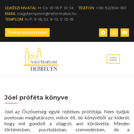
LELKÉSZI HIVATAL:
H-Cs: 10-16 P: 10-14
TELEFON:
+36-52/614-160
EMAIL:
nagytemplom@reformatus.hu
TEMPLOM:
H-P: 9-18, Sz: 9-13, V: 12-16
Online Istentisztelet
Jóel próféta könyve
Jóel az Ószövetség egyik rejtélyes prófétája. Nem tudjuk
pontosan meghatározni, mikor élt, de könyvéből az kiderül,
hogy mit gondolt a világról, ami körülvette. Minden
történésben, pusztulásban, szenvedésben, de a