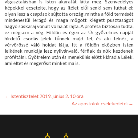
vigasztalásban is Isten akaratát látta meg. Szenvedélyes
képekkel ecsetelte, hogy az ítélet elől senki sem futhat el:
olyan lesz a csapások sújtotta ország, mintha a föld termését
mindenestül lerágó és maga mögött kiégett pusztaságot
hagyó sáskaraj vonult volna át rajta. A próféta biztosan tudta,
ez mégsem a vég. Földön és égen az Úr győzelmes napját
hirdető csodás jelek tűnnek majd fel, és aki felnéz, a
vérvörössé váló holdat látja. Itt a földön eközben Isten
lelkének munkája lesz nyilvánvaló, férfiak és nők kezdenek
prófétálni. Gyötrelem után és menekülés előtt kiárad a Lélek,
ami éltet és megerősít minket ma is.
←
Istentisztelet 2019. június 2. 10 óra
Az apostolok cselekedetei
→