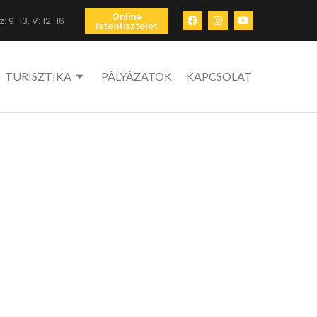
Online
: 9-13, V: 12-16
Istentisztelet
TURISZTIKA
PÁLYÁZATOK
KAPCSOLAT