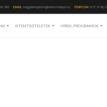
14-160
EMAIL:
nagytemplom@reformatus.hu
TEMPLOM:
H-P: 9-18, Sz
NK
ISTENTISZTELETEK
HÍREK, PROGRAMOK