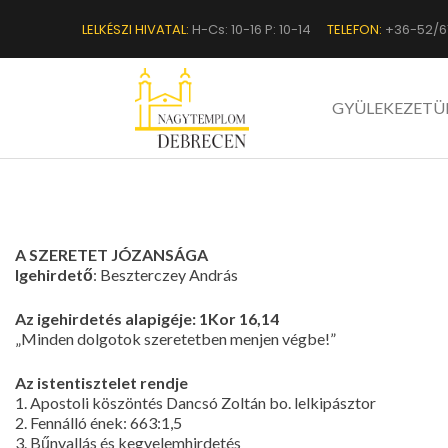
LELKÉSZI HIVATAL:
H-Cs: 10-16 P: 10-14
TELEFON:
+36-52/6
GYÜLEKEZETÜ
A SZERETET JÓZANSÁGA
Igehirdető
: Beszterczey András
Az igehirdetés alapigéje: 1Kor 16,14
„Minden dolgotok szeretetben menjen végbe!”
Az istentisztelet rendje
1. Apostoli köszöntés Dancsó Zoltán bo. lelkipásztor
2. Fennálló ének: 663:1,5
3. Bűnvallás és kegyelemhirdetés