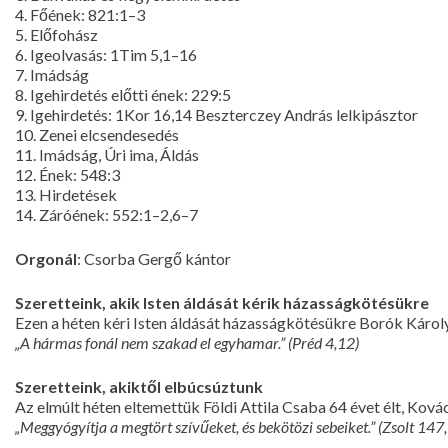
4. Főének: 821:1–3
5. Előfohász
6. Igeolvasás: 1Tim 5,1–16
7. Imádság
8. Igehirdetés előtti ének: 229:5
9. Igehirdetés: 1Kor 16,14 Beszterczey András lelkipásztor
10. Zenei elcsendesedés
11. Imádság, Úri ima, Áldás
12. Ének: 548:3
13. Hirdetések
14. Záróének: 552:1–2,6–7
Orgonál
: Csorba Gergő kántor
Szeretteink, akik Isten áldását kérik házasságkötésükre
Ezen a héten kéri Isten áldását házasságkötésükre Borók Károly
„A hármas fonál nem szakad el egyhamar.” (Préd 4,12)
Szeretteink, akiktől elbúcsúztunk
Az elmúlt héten eltemettük Földi Attila Csaba 64 évet élt, Kovác
„Meggyógyítja a megtört szívűeket, és bekötözi sebeiket.” (Zsolt 147,