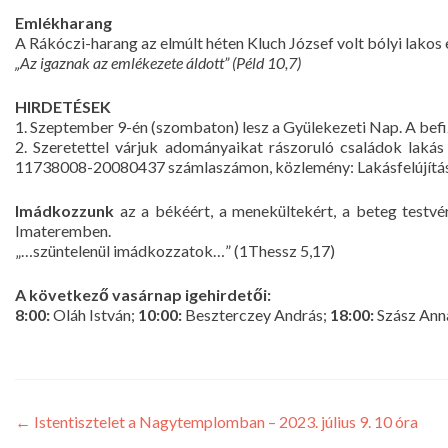
Emlékharang
A Rákóczi-harang az elmúlt héten Kluch József volt bólyi lakos
„Az igaznak az emlékezete áldott” (Péld 10,7)
HIRDETÉSEK
1. Szeptember 9-én (szombaton) lesz a Gyülekezeti Nap. A befize
2. Szeretettel várjuk adományaikat rászoruló családok lakás
11738008-20080437 számlaszámon, közlemény: Lakásfelújítás
Imádkozzunk
az a békéért, a menekültekért, a beteg testvé
Imateremben.
„…szüntelenül imádkozzatok…” (1Thessz 5,17)
A következő vasárnap igehirdetői:
8:00:
Oláh István;
10:00:
Beszterczey András;
18:00:
Szász Ann
←
Istentisztelet a Nagytemplomban – 2023. július 9. 10 óra