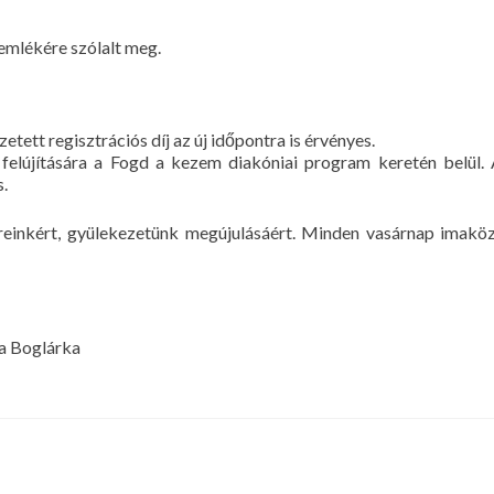
 emlékére szólalt meg.
tett regisztrációs díj az új időpontra is érvényes.
 felújítására a Fogd a kezem diakóniai program keretén belül. 
.
reinkért, gyülekezetünk megújulásáért. Minden vasárnap imaköz
a Boglárka