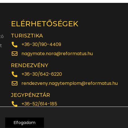
ELÉRHETŐSÉGEK
TURISZTIKA
tó
+36-30/190-4409
t
nagymate.nora@reformatus.hu
RENDEZVÉNY
+36-30/642-6220
rendezveny.nagytemplom@reformatus.hu
JEGYPÉNZTÁR
+36-52/614-185
Elfogadom