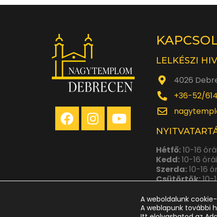
KAPCSO
LELKÉSZI HI
4026 Debre
+36-52/61
nagytempl
NYITVATARTÁ
Hétfő:
10-16 órá
Kedd:
10-16 órá
Szerda:
10-16 ó
Csütörtök:
10-1
Péntek:
10-14 ó
A weboldalunk cookie-
A weblapunk további h
Itt elolvashatod az Ad