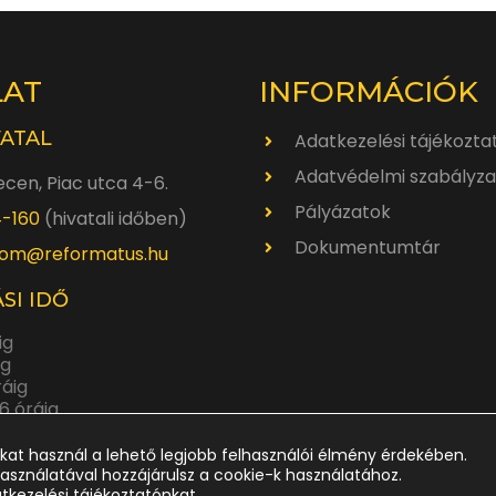
LAT
INFORMÁCIÓK
VATAL
Adatkezelési tájékozta
Adatvédelmi szabályza
cen, Piac utca 4-6.
Pályázatok
4-160
(hivatali időben)
Dokumentumtár
om@reformatus.hu
SI IDŐ
ig
ig
ráig
6 óráig
ráig
kat használ a lehető legjobb felhasználói élmény érdekében.
asználatával hozzájárulsz a cookie-k használatához.
atkezelési tájékoztatónkat.