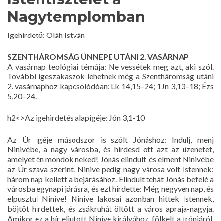
Nagytemplomban
Igehirdető: Oláh István
SZENTHÁROMSÁG ÜNNEPE UTÁNI 2. VASÁRNAP
A vasárnap teológiai témája: Ne vessétek meg azt, aki szól.
További igeszakaszok lehetnek még a Szentháromság utáni
2. vasárnaphoz kapcsolódóan: Lk 14,15–24; 1Jn 3,13–18; Ézs
5,20–24.
h2<>Az igehirdetés alapigéje: Jón 3,1-10
Az Úr igéje másodszor is szólt Jónáshoz: Indulj, menj
Ninivébe, a nagy városba, és hirdesd ott azt az üzenetet,
amelyet én mondok neked! Jónás elindult, és elment Ninivébe
az Úr szava szerint. Ninive pedig nagy városa volt Istennek:
három nap kellett a bejárásához. Elindult tehát Jónás befelé a
városba egynapi járásra, és ezt hirdette: Még negyven nap, és
elpusztul Ninive! Ninive lakosai azonban hittek Istennek,
böjtöt hirdettek, és zsákruhát öltött a város apraja-nagyja.
Amikor ez a hír eljutott Ninive királyához, fölkelt a trónjáról,