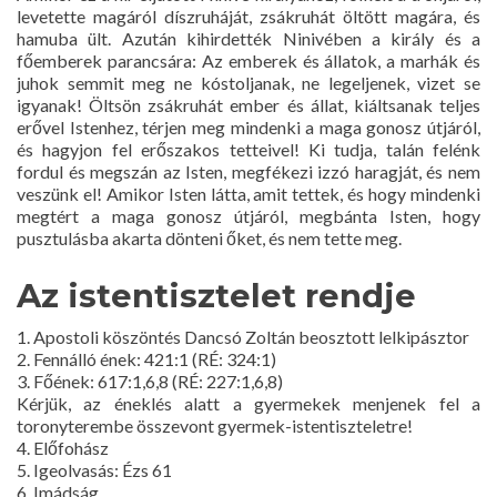
levetette magáról díszruháját, zsákruhát öltött magára, és
hamuba ült. Azután kihirdették Ninivében a király és a
főemberek parancsára: Az emberek és állatok, a marhák és
juhok semmit meg ne kóstoljanak, ne legeljenek, vizet se
igyanak! Öltsön zsákruhát ember és állat, kiáltsanak teljes
erővel Istenhez, térjen meg mindenki a maga gonosz útjáról,
és hagyjon fel erőszakos tetteivel! Ki tudja, talán felénk
fordul és megszán az Isten, megfékezi izzó haragját, és nem
veszünk el! Amikor Isten látta, amit tettek, és hogy mindenki
megtért a maga gonosz útjáról, megbánta Isten, hogy
pusztulásba akarta dönteni őket, és nem tette meg.
Az istentisztelet rendje
1. Apostoli köszöntés Dancsó Zoltán beosztott lelkipásztor
2. Fennálló ének: 421:1 (RÉ: 324:1)
3. Főének: 617:1,6,8 (RÉ: 227:1,6,8)
Kérjük, az éneklés alatt a gyermekek menjenek fel a
toronyterembe összevont gyermek-istentiszteletre!
4. Előfohász
5. Igeolvasás: Ézs 61
6. Imádság