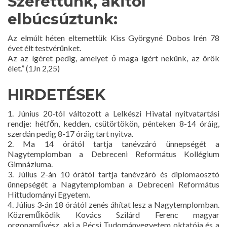
Szerettünk, akitől
elbúcsúztunk:
Az elmúlt héten eltemettük Kiss Györgyné Dobos Irén 78
évet élt testvérünket.
Az az ígéret pedig, amelyet ő maga ígért nekünk, az örök
élet.” (1Jn 2,25)
HIRDETÉSEK
1. Június 20-tól változott a Lelkészi Hivatal nyitvatartási
rendje: hétfőn, kedden, csütörtökön, pénteken 8-14 óráig,
szerdán pedig 8-17 óráig tart nyitva.
2. Ma 14 órától tartja tanévzáró ünnepségét a
Nagytemplomban a Debreceni Református Kollégium
Gimnáziuma.
3. Július 2-án 10 órától tartja tanévzáró és diplomaosztó
ünnepségét a Nagytemplomban a Debreceni Református
Hittudományi Egyetem.
4. Július 3-án 18 órától zenés áhítat lesz a Nagytemplomban.
Közreműködik Kovács Szilárd Ferenc magyar
orgonaművész, aki a Pécsi Tudományegyetem oktatója és a