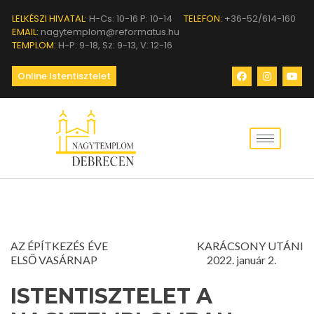
LELKÉSZI HIVATAL:
H-Cs: 10-16 P: 10-14
TELEFON:
+36-52/614-160
EMAIL:
nagytemplom@reformatus.hu
TEMPLOM:
H-P: 9-18, Sz: 9-13, V: 12-16
Online Istentisztelet
AZ ÉPÍTKEZÉS ÉVE KARÁCSONY UTÁNI
ELSŐ VASÁRNAP 2022. január 2.
ISTENTISZTELET A