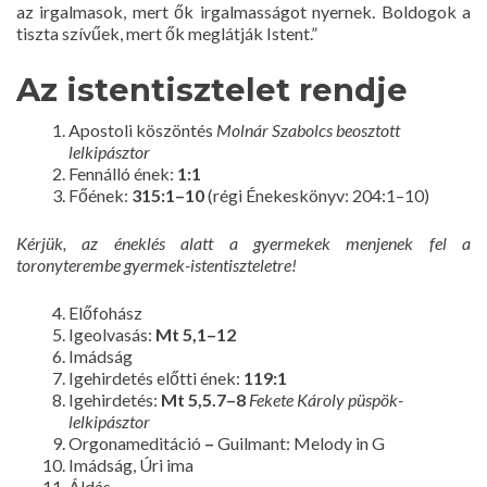
az irgalmasok, mert ők irgalmasságot nyernek. Boldogok a
tiszta szívűek, mert ők meglátják Istent.”
Az istentisztelet rendje
Apostoli köszöntés
Molnár Szabolcs beosztott
lelkipásztor
Fennálló ének:
1:1
Főének:
315:1–10
(régi Énekeskönyv: 204:1–10)
Kérjük, az éneklés alatt a gyermekek menjenek fel a
toronyterembe
gyermek-istentiszteletre!
Előfohász
Igeolvasás:
Mt 5,1–12
Imádság
Igehirdetés előtti ének:
119:1
Igehirdetés:
Mt 5,5.7–8
Fekete Károly püspök-
lelkipásztor
Orgonameditáció
–
Guilmant: Melody in G
Imádság, Úri ima
Áldás