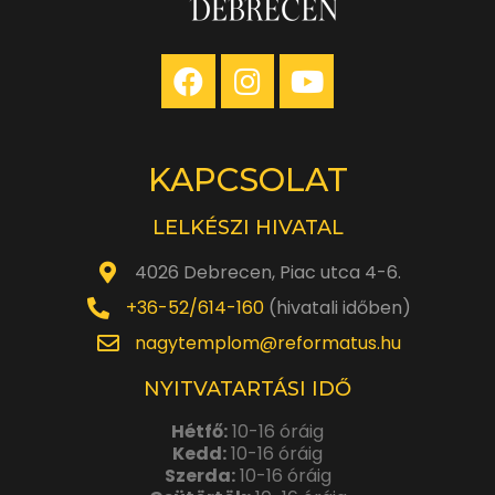
KAPCSOLAT
LELKÉSZI HIVATAL
4026 Debrecen, Piac utca 4-6.
+36-52/614-160
(hivatali időben)
nagytemplom@reformatus.hu
NYITVATARTÁSI IDŐ
Hétfő:
10-16 óráig
Kedd:
10-16 óráig
Szerda:
10-16 óráig