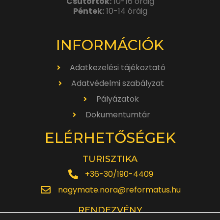
Csütörtök:
10-16 óráig
Péntek:
10-14 óráig
INFORMÁCIÓK
Adatkezelési tájékoztató
Adatvédelmi szabályzat
Pályázatok
Dokumentumtár
ELÉRHETŐSÉGEK
TURISZTIKA
+36-30/190-4409
nagymate.nora@reformatus.hu
RENDEZVÉNY