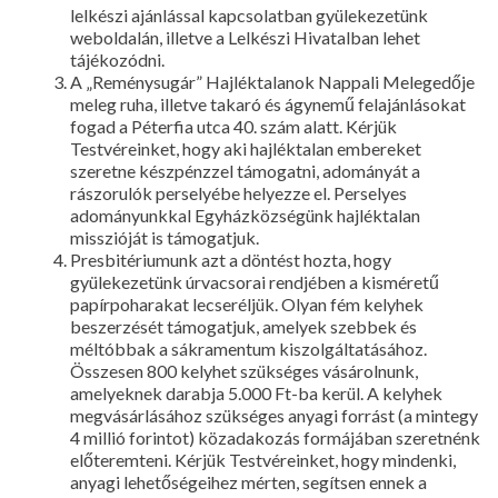
lelkészi ajánlással kapcsolatban gyülekezetünk
weboldalán, illetve a Lelkészi Hivatalban lehet
tájékozódni.
A „Reménysugár” Hajléktalanok Nappali Melegedője
meleg ruha, illetve takaró és ágynemű felajánlásokat
fogad a Péterfia utca 40. szám alatt. Kérjük
Testvéreinket, hogy aki hajléktalan embereket
szeretne készpénzzel támogatni, adományát a
rászorulók perselyébe helyezze el. Perselyes
adományunkkal Egyházközségünk hajléktalan
misszióját is támogatjuk.
Presbitériumunk azt a döntést hozta, hogy
gyülekezetünk úrvacsorai rendjében a kisméretű
papírpoharakat lecseréljük. Olyan fém kelyhek
beszerzését támogatjuk, amelyek szebbek és
méltóbbak a sákramentum kiszolgáltatásához.
Összesen 800 kelyhet szükséges vásárolnunk,
amelyeknek darabja 5.000 Ft-ba kerül. A kelyhek
megvásárlásához szükséges anyagi forrást (a mintegy
4 millió forintot) közadakozás formájában szeretnénk
előteremteni. Kérjük Testvéreinket, hogy mindenki,
anyagi lehetőségeihez mérten, segítsen ennek a