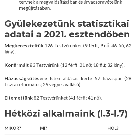
tervnek a megvalósításában és úrvacsoravételünk
megújításában.
Gyülekezetünk statisztikai
adatai
a 2021. esztendőben
Megkereszteltük
126 Testvérünket (9 férfi, 9 nő, 46 fiú, 62
lány).
Konfirmált
83 Testvérünk (12 férfi; 21 nő; 18 fiú; 32 lány).
Házasságkötésére
Isten áldását kérte 57 házaspár (28
tiszta református; 29 vegyes vallású).
Eltemettünk
82 Testvérünket (41 férfi; 41 nő).
Hétközi alkalmaink (I.3-I.7)
MIKOR?
MI?
HOL?