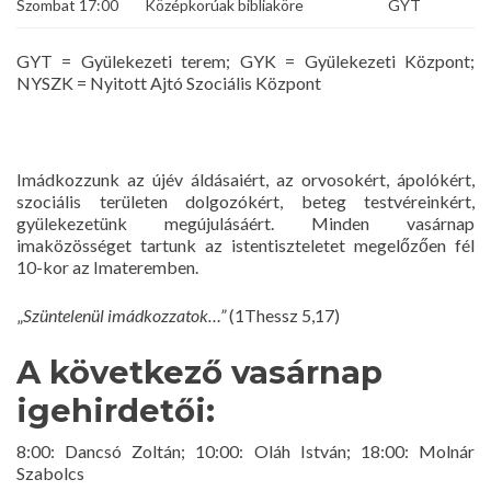
Szombat 17:00
Középkorúak bibliaköre
GYT
GYT = Gyülekezeti terem; GYK = Gyülekezeti Központ;
NYSZK = Nyitott Ajtó Szociális Központ
Imádkozzunk az újév áldásaiért, az orvosokért, ápolókért,
szociális területen dolgozókért, beteg testvéreinkért,
gyülekezetünk megújulásáért. Minden vasárnap
imaközösséget tartunk az istentiszteletet megelőzően fél
10-kor az Imateremben.
„
Szüntelenül imádkozzatok…”
(1Thessz 5,17)
A következő vasárnap
igehirdetői:
8:00: Dancsó Zoltán; 10:00: Oláh István; 18:00: Molnár
Szabolcs