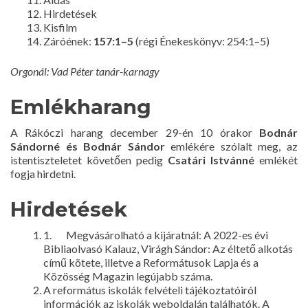
Hirdetések
Kisfilm
Záróének:
157:1–5
(régi Énekeskönyv: 254:1–5)
Orgonál: Vad Péter tanár-karnagy
Emlékharang
A Rákóczi harang december 29-én 10 órakor
Bodnár
Sándorné és Bodnár Sándor
emlékére szólalt meg, az
istentiszteletet követően pedig
Csatári Istvánné
emlékét
fogja hirdetni.
Hirdetések
1. Megvásárolható a kijáratnál: A 2022-es évi
Bibliaolvasó Kalauz, Virágh Sándor: Az éltető alkotás
című kötete, illetve a Reformátusok Lapja és a
Közösség Magazin legújabb száma.
A református iskolák felvételi tájékoztatóiról
információk az iskolák weboldalán találhatók. A