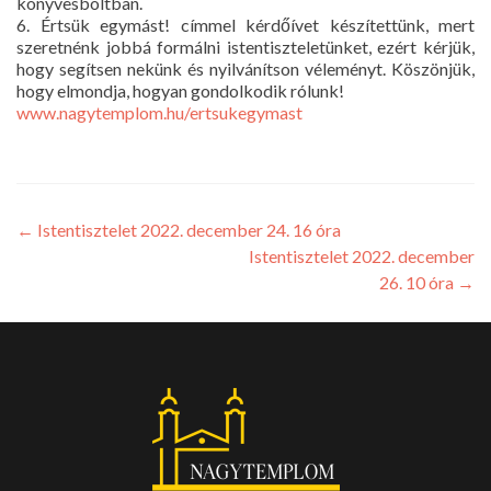
könyvesboltban.
6. Értsük egymást! címmel kérdőívet készítettünk, mert
szeretnénk jobbá formálni istentiszteletünket, ezért kérjük,
hogy segítsen nekünk és nyilvánítson véleményt. Köszönjük,
hogy elmondja, hogyan gondolkodik rólunk!
www.nagytemplom.hu/ertsukegymast
←
Istentisztelet 2022. december 24. 16 óra
Istentisztelet 2022. december
26. 10 óra
→