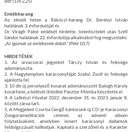
élet”(1Jn 2,25)
Emlékharang
Az elmúlt héten a Rákóczi-harang Dr. Berényi István
halálának 3. évfordulóját és
Dr Virágh Pálné emlékét hirdette. Istentisztelet után Széll
Sándor halálának 22. évfordulója alkalmából fog megszólalni.
„Az igaznak az emlékezete áldott.” (Péld 10,7)
HIRDETÉSEK
1. Az úrvacsorai jegyeket Tárczy István és felesége
adományozta.
2. A Nagytemplom karácsonyfáját Szabó Zsolt és felesége
ajánlotta fel.
3. 10 db új perselyező kosarat adományozott Balogh Károly
kosárfonó, a bélését Iklódiné Pásztor Mónika készítette el
4. A Lelkészi Hivatal 2022. december 31. és 2023. január 8.
között zárva tart.
5. A Megjelent Csorba Gergő kántorunk új CD-je Karácsonyi
Zongorameditációk címmel, az adventi album
folytatásaként, amelyben ismert karácsonyi dallamok
feldolgozásait hallhatjuk. Kapható a szerzőnél és a Karakter