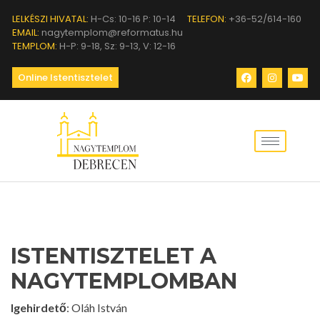
LELKÉSZI HIVATAL:
H-Cs: 10-16 P: 10-14
TELEFON:
+36-52/614-160
EMAIL:
nagytemplom@reformatus.hu
TEMPLOM:
H-P: 9-18, Sz: 9-13, V: 12-16
Online Istentisztelet
ISTENTISZTELET A
NAGYTEMPLOMBAN
Igehirdető
: Oláh István