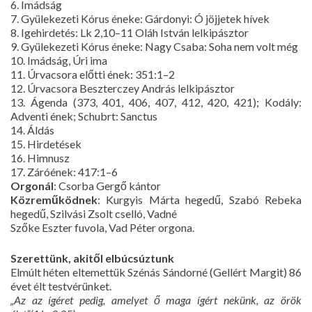
6. Imádság
7. Gyülekezeti Kórus éneke: Gárdonyi: Ó jöjjetek hívek
8. Igehirdetés: Lk 2,10–11 Oláh István lelkipásztor
9. Gyülekezeti Kórus éneke: Nagy Csaba: Soha nem volt még
10. Imádság, Úri ima
11. Úrvacsora előtti ének: 351:1–2
12. Úrvacsora Beszterczey András lelkipásztor
13. Ágenda (373, 401, 406, 407, 412, 420, 421); Kodály:
Adventi ének; Schubrt: Sanctus
14. Áldás
15. Hirdetések
16. Himnusz
17. Záróének: 417:1–6
Orgonál
: Csorba Gergő kántor
Közreműködnek
: Kurgyis Márta hegedű, Szabó Rebeka
hegedű, Szilvási Zsolt cselló, Vadné
Szőke Eszter fuvola, Vad Péter orgona.
Szerettünk, akitől elbúcsúztunk
Elmúlt héten eltemettük Szénás Sándorné (Gellért Margit) 86
évet élt testvérünket.
„Az az ígéret pedig, amelyet ő maga ígért nekünk, az örök