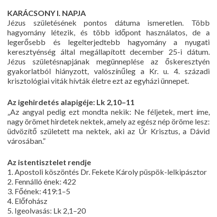
KARÁCSONY I. NAPJA
Jézus születésének pontos dátuma ismeretlen. Több
hagyomány létezik, és több időpont használatos, de a
legerősebb és legelterjedtebb hagyomány a nyugati
keresztyénség által megállapított december 25-i dátum.
Jézus születésnapjának megünneplése az őskeresztyén
gyakorlatból hiányzott, valószínűleg a Kr. u. 4. századi
krisztológiai viták hívták életre ezt az egyházi ünnepet.
Az igehirdetés alapigéje: Lk 2,10–11
„Az angyal pedig ezt mondta nekik: Ne féljetek, mert íme,
nagy örömet hirdetek nektek, amely az egész nép öröme lesz:
üdvözítő született ma nektek, aki az Úr Krisztus, a Dávid
városában.”
Az istentisztelet rendje
1. Apostoli köszöntés Dr. Fekete Károly püspök-lelkipásztor
2. Fennálló ének: 422
3. Főének: 419:1–5
4. Előfohász
5. Igeolvasás: Lk 2,1–20