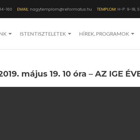
14-160
EMAIL:
nagytemplom@reformatus.hu
TEMPLOM:
H-P: 9-18, Sz
NK
ISTENTISZTELETEK
HÍREK, PROGRAMOK
2019. május 19. 10 óra – AZ IGE ÉV