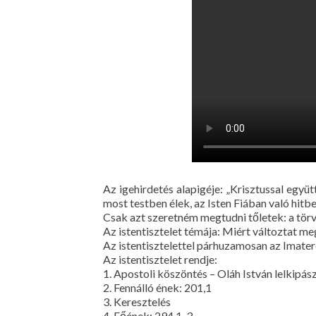
Az igehirdetés alapigéje: „Krisztussal együ
most testben élek, az Isten Fiában való hitb
Csak azt szeretném megtudni tőletek: a törvé
Az istentisztelet témája: Miért változtat m
Az istentisztelettel párhuzamosan az Imater
Az istentisztelet rendje:
1. Apostoli köszöntés – Oláh István lelkipás
2. Fennálló ének: 201,1
3. Keresztelés
4. Főének: 294,1-3