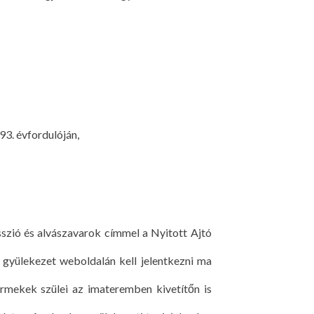
93. évfordulóján,
sszió és alvászavarok címmel a Nyitott Ajtó
gyülekezet weboldalán kell jelentkezni ma
yermekek szülei az imateremben kivetítőn is