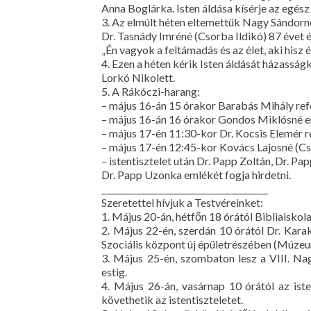
Anna Boglárka. Isten áldása kísérje az egész 
3. Az elmúlt héten eltemettük Nagy Sándorné
Dr. Tasnády Imréné (Csorba Ildikó) 87 évet é
„Én vagyok a feltámadás és az élet, aki hisz 
4. Ezen a héten kérik Isten áldását házasság
Lorkó Nikolett.
5. A Rákóczi-harang:
– május 16-án 15 órakor Barabás Mihály refo
– május 16-án 16 órakor Gondos Miklósné e
– május 17-én 11:30-kor Dr. Kocsis Elemér r
– május 17-én 12:45-kor Kovács Lajosné (Cs
– istentisztelet után Dr. Papp Zoltán, Dr. P
Dr. Papp Uzonka emlékét fogja hirdetni.
________________________________________
Szeretettel hívjuk a Testvéreinket:
1. Május 20-án, hétfőn 18 órától Bibliaiskol
2. Május 22-én, szerdán 10 órától Dr. Kara
Szociális központ új épületrészében (Múzeum
3. Május 25-én, szombaton lesz a VIII. N
estig.
4. Május 26-án, vasárnap 10 órától az iste
követhetik az istentiszteletet.