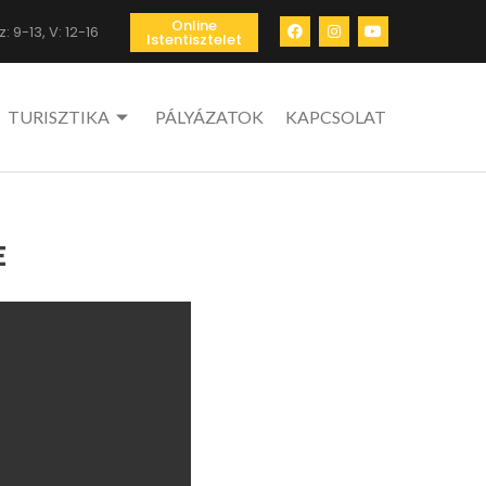
Online
: 9-13, V: 12-16
Istentisztelet
TURISZTIKA
PÁLYÁZATOK
KAPCSOLAT
E