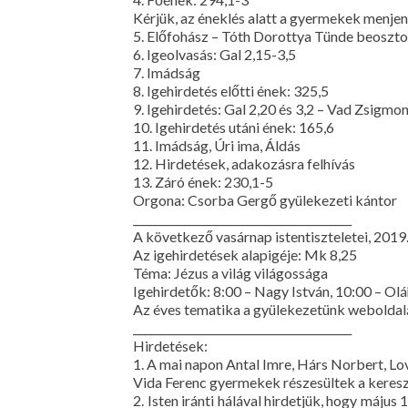
Kérjük, az éneklés alatt a gyermekek menjen
5. Előfohász – Tóth Dorottya Tünde beosztot
6. Igeolvasás: Gal 2,15-3,5
7. Imádság
8. Igehirdetés előtti ének: 325,5
9. Igehirdetés: Gal 2,20 és 3,2 – Vad Zsigmo
10. Igehirdetés utáni ének: 165,6
11. Imádság, Úri ima, Áldás
12. Hirdetések, adakozásra felhívás
13. Záró ének: 230,1-5
Orgona: Csorba Gergő gyülekezeti kántor
________________________________________
A következő vasárnap istentiszteletei, 2019.
Az igehirdetések alapigéje: Mk 8,25
Téma: Jézus a világ világossága
Igehirdetők: 8:00 – Nagy István, 10:00 – Olá
Az éves tematika a gyülekezetünk weboldalá
________________________________________
Hirdetések:
1. A mai napon Antal Imre, Hárs Norbert, L
Vida Ferenc gyermekek részesültek a kere
2. Isten iránti hálával hirdetjük, hogy máj