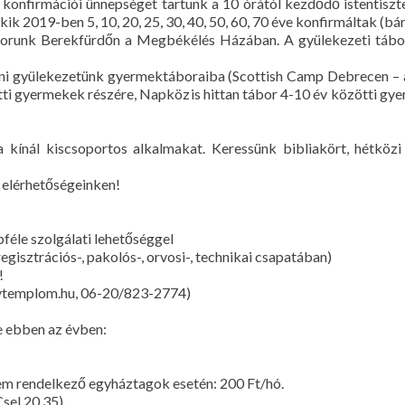
i konfirmációi ünnepséget tartunk a 10 órától kezdődő istentiszt
akik 2019-ben 5, 10, 20, 25, 30, 40, 50, 60, 70 éve konfirmáltak (b
 táborunk Berekfürdőn a Megbékélés Házában. A gyülekezeti táb
zni gyülekezetünk gyermektáboraiba (Scottish Camp Debrecen – a
tti gyermekek részére, Napközis hittan tábor 4-10 év közötti gy
kínál kiscsoportos alkalmakat. Keressünk bibliakört, hétköz
t elérhetőségeinken!
féle szolgálati lehetőséggel
isztrációs-, pakolós-, orvosi-, technikai csapatában)
!
gytemplom.hu, 06-20/823-2774)
e ebben az évben:
nem rendelkező egyháztagok esetén: 200 Ft/hó.
sel 20,35)