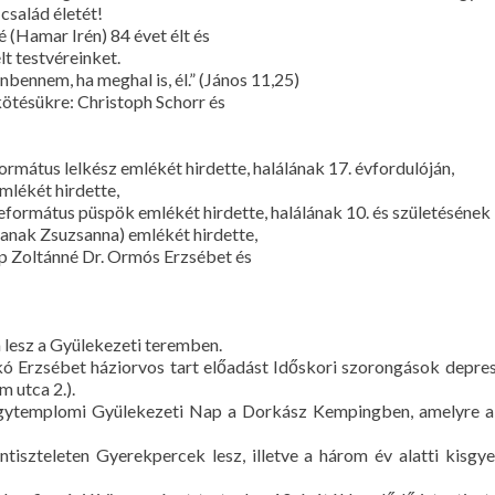
család életét!
 (Hamar Irén) 84 évet élt és
lt testvéreinket.
énbennem, ha meghal is, él.” (János 11,25)
kötésükre: Christoph Schorr és
rmátus lelkész emlékét hirdette, halálának 17. évfordulóján,
mlékét hirdette,
eformátus püspök emlékét hirdette, halálának 10. és születésének 
anak Zsuzsanna) emlékét hirdette,
app Zoltánné Dr. Ormós Erzsébet és
a lesz a Gyülekezeti teremben.
kó Erzsébet háziorvos tart előadást Időskori szorongások depre
 utca 2.).
agytemplomi Gyülekezeti Nap a Dorkász Kempingben, amelyre a 
ntiszteleten Gyerekpercek lesz, illetve a három év alatti kisg