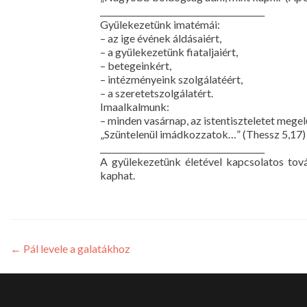
________________________________________
Gyülekezetünk imatémái:
– az ige évének áldásaiért,
– a gyülekezetünk fiataljaiért,
– betegeinkért,
– intézményeink szolgálatéért,
– a szeretetszolgálatért.
Imaalkalmunk:
– minden vasárnap, az istentiszteletet mege
„Szüntelenül imádkozzatok…” (Thessz 5,17)
________________________________________
A gyülekezetünk életével kapcsolatos tov
kaphat.
←
Pál levele a galatákhoz