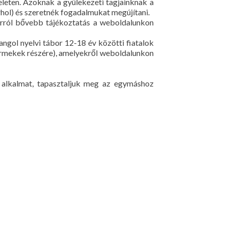
eleten. Azoknak a gyülekezeti tagjainknak a
árhol) és szeretnék fogadalmukat megújítani.
orról bővebb tájékoztatás a weboldalunkon
ngol nyelvi tábor 12-18 év közötti fiatalok
ermekek részére), amelyekről weboldalunkon
i alkalmat, tapasztaljuk meg az egymáshoz