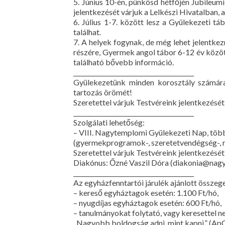
5. Június 10-én, pünkösd hétfőjén Jubileum
jelentkezését várjuk a Lelkészi Hivatalban, 
6. Július 1-7. között lesz a Gyülekezeti
találhat.
7. A helyek fogynak, de még lehet jelentke
részére, Gyermek angol tábor 6-12 év közö
található bővebb információ.
________________________________________
Gyülekezetünk minden korosztály számára 
tartozás örömét!
Szeretettel várjuk Testvéreink jelentkezésé
________________________________________
Szolgálati lehetőség:
– VIII. Nagytemplomi Gyülekezeti Nap, több
(gyermekprogramok-, szeretetvendégség-, reg
Szeretettel várjuk Testvéreink jelentkezését
Diakónus: Őzné Vaszil Dóra (diakonia@na
________________________________________
Az egyházfenntartói járulék ajánlott összeg
– kereső egyháztagok esetén: 1.100 Ft/hó,
– nyugdíjas egyháztagok esetén: 600 Ft/hó,
– tanulmányokat folytató, vagy keresettel 
„Nagyobb boldogság adni, mint kapni.” (ApC