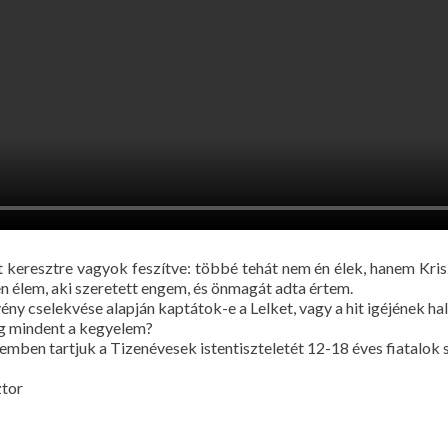
tt keresztre vagyok feszítve: többé tehát nem én élek, hanem Kris
en élem, aki szeretett engem, és önmagát adta értem.
ny cselekvése alapján kaptátok-e a Lelket, vagy a hit igéjének hall
eg mindent a kegyelem?
emben tartjuk a Tizenévesek istentiszteletét 12-18 éves fiatalok
ztor