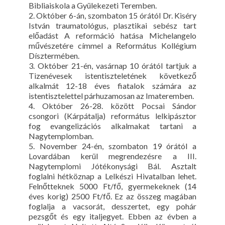
Bibliaiskola a Gyülekezeti Teremben.
2. Október 6-án, szombaton 15 órától Dr. Kiséry
István traumatológus, plasztikai sebész tart
előadást A reformáció hatása Michelangelo
művészetére címmel a Református Kollégium
Dísztermében.
3. Október 21-én, vasárnap 10 órától tartjuk a
Tizenévesek istentiszteletének következő
alkalmát 12-18 éves fiatalok számára az
istentisztelettel párhuzamosan az Imateremben.
4. Október 26-28. között Pocsai Sándor
csongori (Kárpátalja) református lelkipásztor
fog evangelizációs alkalmakat tartani a
Nagytemplomban.
5. November 24-én, szombaton 19 órától a
Lovardában kerül megrendezésre a III.
Nagytemplomi Jótékonysági Bál. Asztalt
foglalni hétköznap a Lelkészi Hivatalban lehet.
Felnőtteknek 5000 Ft/fő, gyermekeknek (14
éves korig) 2500 Ft/fő. Ez az összeg magában
foglalja a vacsorát, desszertet, egy pohár
pezsgőt és egy italjegyet. Ebben az évben a