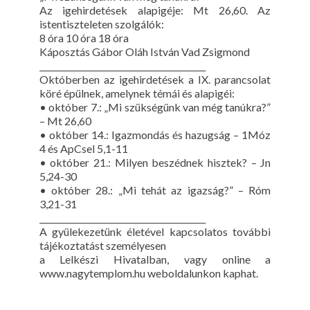
Az igehirdetések alapigéje: Mt 26,60. Az
istentiszteleten szolgálók:
8 óra 10 óra 18 óra
Káposztás Gábor Oláh István Vad Zsigmond
________________________________________
Októberben az igehirdetések a IX. parancsolat
köré épülnek, amelynek témái és alapigéi:
• október 7.: „Mi szükségünk van még tanúkra?”
– Mt 26,60
• október 14.: Igazmondás és hazugság – 1Móz
4 és ApCsel 5,1-11
• október 21.: Milyen beszédnek hisztek? – Jn
5,24-30
• október 28.: „Mi tehát az igazság?” – Róm
3,21-31
________________________________________
A gyülekezetünk életével kapcsolatos további
tájékoztatást személyesen
a Lelkészi Hivatalban, vagy online a
www.nagytemplom.hu weboldalunkon kaphat.