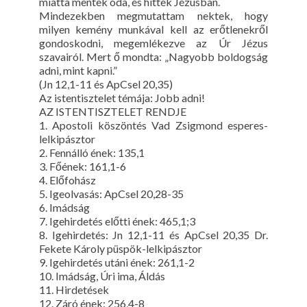
miatta mentek oda, és hittek Jézusban.
Mindezekben megmutattam nektek, hogy
milyen kemény munkával kell az erőtlenekről
gondoskodni, megemlékezve az Úr Jézus
szavairól. Mert ő mondta: „Nagyobb boldogság
adni, mint kapni.”
(Jn 12,1-11 és ApCsel 20,35)
Az istentisztelet témája: Jobb adni!
AZ ISTENTISZTELET RENDJE
1. Apostoli köszöntés Vad Zsigmond esperes-
lelkipásztor
2. Fennálló ének: 135,1
3. Főének: 161,1-6
4. Előfohász
5. Igeolvasás: ApCsel 20,28-35
6. Imádság
7. Igehirdetés előtti ének: 465,1;3
8. Igehirdetés: Jn 12,1-11 és ApCsel 20,35 Dr.
Fekete Károly püspök-lelkipásztor
9. Igehirdetés utáni ének: 261,1-2
10. Imádság, Úri ima, Áldás
11. Hirdetések
12. Záró ének: 256,4-8