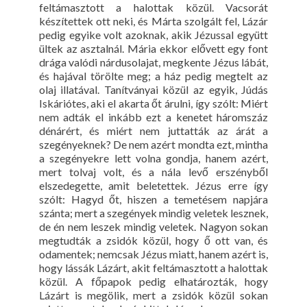
feltámasztott a halottak közül. Vacsorát
készítettek ott neki, és Márta szolgált fel, Lázár
pedig egyike volt azoknak, akik Jézussal együtt
ültek az asztalnál. Mária ekkor elővett egy font
drága valódi nárdusolajat, megkente Jézus lábát,
és hajával törölte meg; a ház pedig megtelt az
olaj illatával. Tanítványai közül az egyik, Júdás
Iskáriótes, aki el akarta őt árulni, így szólt: Miért
nem adták el inkább ezt a kenetet háromszáz
dénárért, és miért nem juttatták az árát a
szegényeknek? De nem azért mondta ezt, mintha
a szegényekre lett volna gondja, hanem azért,
mert tolvaj volt, és a nála levő erszényből
elszedegette, amit beletettek. Jézus erre így
szólt: Hagyd őt, hiszen a temetésem napjára
szánta; mert a szegények mindig veletek lesznek,
de én nem leszek mindig veletek. Nagyon sokan
megtudták a zsidók közül, hogy ő ott van, és
odamentek; nemcsak Jézus miatt, hanem azért is,
hogy lássák Lázárt, akit feltámasztott a halottak
közül. A főpapok pedig elhatározták, hogy
Lázárt is megölik, mert a zsidók közül sokan