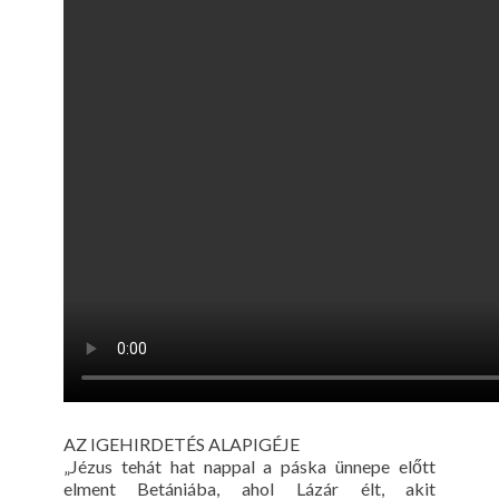
AZ IGEHIRDETÉS ALAPIGÉJE
„Jézus tehát hat nappal a páska ünnepe előtt
elment Betániába, ahol Lázár élt, akit