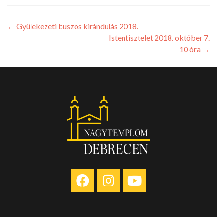
←
Gyülekezeti buszos kirándulás 2018.
Istentisztelet 2018. október 7.
10 óra
→