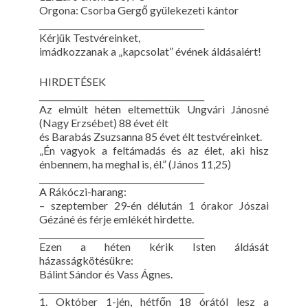
Orgona: Csorba Gergő gyülekezeti kántor
________________________________________
Kérjük Testvéreinket,
imádkozzanak a „kapcsolat” évének áldásaiért!
HIRDETÉSEK
________________________________________
Az elmúlt héten eltemettük Ungvári Jánosné
(Nagy Erzsébet) 88 évet élt
és Barabás Zsuzsanna 85 évet élt testvéreinket.
„Én vagyok a feltámadás és az élet, aki hisz
énbennem, ha meghal is, él.” (János 11,25)
________________________________________
A Rákóczi-harang:
– szeptember 29-én délután 1 órakor Jószai
Gézáné és férje emlékét hirdette.
________________________________________
Ezen a héten kérik Isten áldását
házasságkötésükre:
Bálint Sándor és Vass Ágnes.
________________________________________
1. Október 1-jén, hétfőn 18 órától lesz a