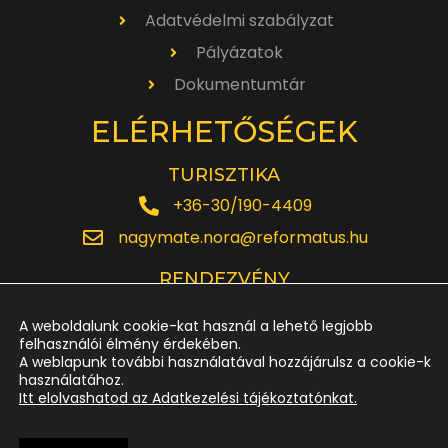
Adatvédelmi szabályzat
Pályázatok
Dokumentumtár
ELÉRHETŐSÉGEK
TURISZTIKA
+36-30/190-4409
nagymate.nora@reformatus.hu
RENDEZVÉNY
+36-30/642-6220
A weboldalunk cookie-kat használ a lehető legjobb
rendezveny.nagytemplom@reformatus.hu
felhasználói élmény érdekében.
A weblapunk további használatával hozzájárulsz a cookie-k
használatához.
JEGYPÉNZTÁR
Itt elolvashatod az Adatkezelési tájékoztatónkat.
+36-52/614-185