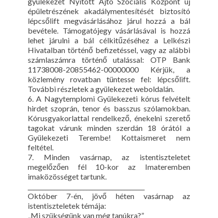
gyülekezet Nyitott Ajtó Szociális Központ új
épületrészének akadálymentesítését biztosító
lépcsőlift megvásárlásához járul hozzá a bál
bevétele. Támogatójegy vásárlásával is hozzá
lehet járulni a bál célkitűzéséhez a Lelkészi
Hivatalban történő befizetéssel, vagy az alábbi
számlaszámra történő utalással: OTP Bank
11738008-20855462-00000000 Kérjük, a
közlemény rovatban tüntesse fel: lépcsőlift.
További részletek a gyülekezet weboldalán.
6. A Nagytemplomi Gyülekezeti kórus felvételt
hirdet szoprán, tenor és basszus szólamokban.
Kórusgyakorlattal rendelkező, énekelni szerető
tagokat várunk minden szerdán 18 órától a
Gyülekezeti Terembe! Kottaismeret nem
feltétel.
7. Minden vasárnap, az istentiszteletet
megelőzően fél 10-kor az Imateremben
imaközösséget tartunk.
________________________________________
Október 7-én, jövő héten vasárnap az
istentiszteletek témája:
„Mi szükségünk van még tanúkra?”