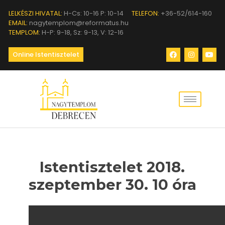
LELKÉSZI HIVATAL:
H-Cs: 10-16 P: 10-14
TELEFON:
+36-52/614-160
EMAIL:
nagytemplom@reformatus.hu
TEMPLOM:
H-P: 9-18, Sz: 9-13, V: 12-16
Online Istentisztelet
Istentisztelet 2018.
szeptember 30. 10 óra