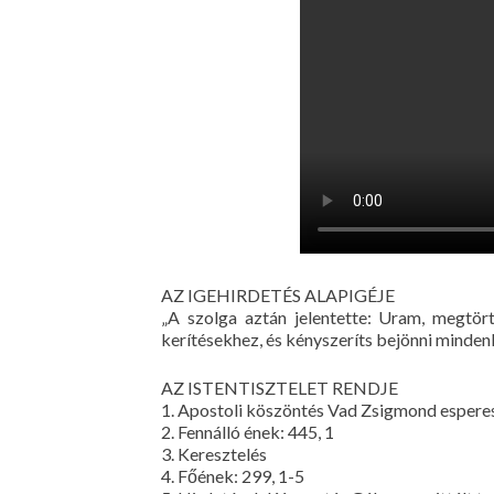
AZ IGEHIRDETÉS ALAPIGÉJE
„A szolga aztán jelentette: Uram, megtör
kerítésekhez, és kényszeríts bejönni minden
AZ ISTENTISZTELET RENDJE
1. Apostoli köszöntés Vad Zsigmond esperes
2. Fennálló ének: 445, 1
3. Keresztelés
4. Főének: 299, 1-5