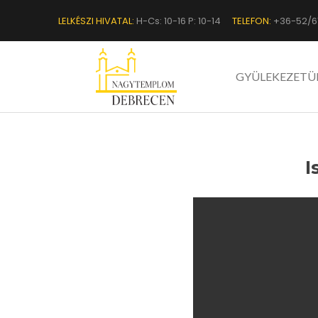
LELKÉSZI HIVATAL:
H-Cs: 10-16 P: 10-14
TELEFON:
+36-52/6
GYÜLEKEZETÜ
I