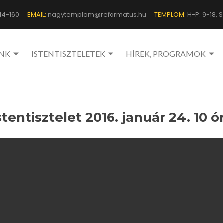
14-160
EMAIL:
nagytemplom@reformatus.hu
TEMPLOM:
H-P: 9-18, Sz
NK
ISTENTISZTELETEK
HÍREK, PROGRAMOK
stentisztelet 2016. január 24. 10 ó