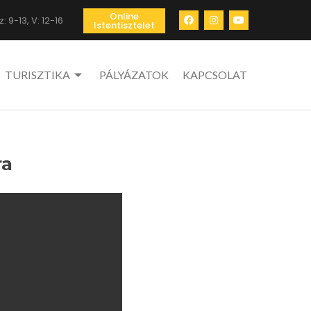
Online
: 9-13, V: 12-16
Istentisztelet
TURISZTIKA
PÁLYÁZATOK
KAPCSOLAT
ra