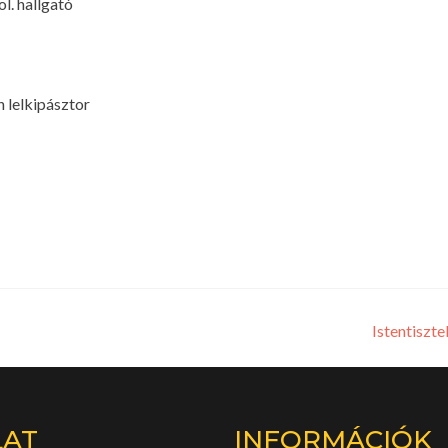
l. hallgató
n lelkipásztor
Istentiszt
LAT
INFORMÁCIÓK