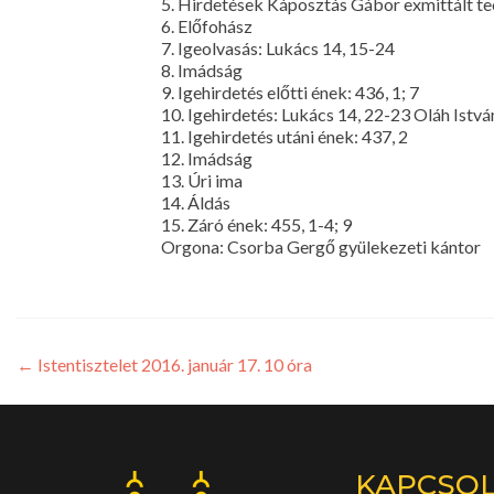
5. Hirdetések Káposztás Gábor exmittált teo
6. Előfohász
7. Igeolvasás: Lukács 14, 15-24
8. Imádság
9. Igehirdetés előtti ének: 436, 1; 7
10. Igehirdetés: Lukács 14, 22-23 Oláh Istvá
11. Igehirdetés utáni ének: 437, 2
12. Imádság
13. Úri ima
14. Áldás
15. Záró ének: 455, 1-4; 9
Orgona: Csorba Gergő gyülekezeti kántor
←
Istentisztelet 2016. január 17. 10 óra
KAPCSO