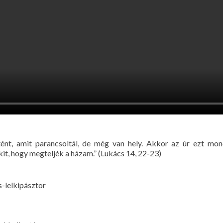
tént, amit parancsoltál, de még van hely. Akkor az úr ezt mon
kit, hogy megteljék a házam.” (Lukács 14, 22-23)
-lelkipásztor