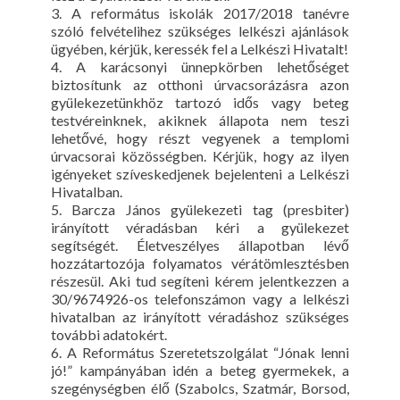
3. A református iskolák 2017/2018 tanévre
szóló felvételihez szükséges lelkészi ajánlások
ügyében, kérjük, keressék fel a Lelkészi Hivatalt!
4. A karácsonyi ünnepkörben lehetőséget
biztosítunk az otthoni úrvacsorázásra azon
gyülekezetünkhöz tartozó idős vagy beteg
testvéreinknek, akiknek állapota nem teszi
lehetővé, hogy részt vegyenek a templomi
úrvacsorai közösségben. Kérjük, hogy az ilyen
igényeket szíveskedjenek bejelenteni a Lelkészi
Hivatalban.
5. Barcza János gyülekezeti tag (presbiter)
irányított véradásban kéri a gyülekezet
segítségét. Életveszélyes állapotban lévő
hozzátartozója folyamatos vérátömlesztésben
részesül. Aki tud segíteni kérem jelentkezzen a
30/9674926-os telefonszámon vagy a lelkészi
hivatalban az irányított véradáshoz szükséges
további adatokért.
6. A Református Szeretetszolgálat “Jónak lenni
jó!” kampányában idén a beteg gyermekek, a
szegénységben élő (Szabolcs, Szatmár, Borsod,