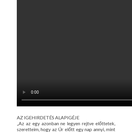
AZ IGEHIRDETÉS ALAPIGÉJE
„Az az egy azonban ne legyen rejtve előttetek,
szeretteim, hogy az Úr előtt egy nap annyi, mint