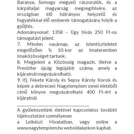
Baranya, Somogy megyei) rászorulók, és a
kárpátaljai magyarság megsegítésére, az
országban élő hátrányos helyzetű és
fogyatékkal élő emberek támogatására folyik a
gyűjtés.
Adományvonal: 1358 – Egy hívás 250 Ft-os
támogatást jelent.
7. Minden vasárnap, az istentiszteletet
megelőzően ½ 10-kor az Imateremben
Imaközösséget tartunk.
8. Megjelent a Közösség magazin, illetve a
Presbiter újság legújabb száma, amely a
kijáratnál megvásárolható.
9. Ifj. Fekete Károly és Sepsy Károly Korok és
képek a debreceni Nagytemplom zenei életéből
című könyve megvásárolható 400 Ft-ért a
kijáratnál.
________________________________________
A gyülekezetünk életével kapcsolatos további
tájékoztatást személyesen
a Lelkészi Hivatalban, vagy online a
www.nagytemplom.hu weboldalunkon kaphat.