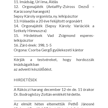
11. Imádság, Úri ima, Áldás
12. Orgonajáték (Antalffy-Zsiross Dezső –
Karácsonyi harangok)
Sepsy Károly orgonista, ny. lelkipásztor
13. Hálaadás a 20 éve felújított orgonáért
14. Orgonajáték (Sepsy Károly: Variációk a
Székely Himnuszra)
15. Hirdetések Vad Zsigmond esperes-
lelkipásztor
16. Záró ének: 398, 1-5
Orgona: Csorba Gergő gyülekezeti kántor
________________________________________
Kérjük a testvéreket, hogy hordozzák
imádságaikban
az adventi készülődést.
HIRDETÉSEK
________________________________________
A Rákóczi harang december 12-én de. 11 órakor
Dr. Bodrogközy Zoltán emlékét hirdette.
________________________________________
Az elmúlt héten eltemettük Pethő Jánosné