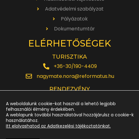
Adatvédelmi szabályzat
Pályázatok
Dokumentumtár
ELÉRHETŐSÉGEK
TURISZTIKA
+36-30/190-4409
nagymate.nora@reformatus.hu
RENDEZVÉNY
+36-30/642-6220
A weboldalunk cookie-kat használ a lehető legjobb
rendezveny.nagytemplom@reformatus.hu
felhasználói élmény érdekében.
A weblapunk további használatával hozzájárulsz a cookie-k
használatához.
JEGYPÉNZTÁR
Itt elolvashatod az Adatkezelési tájékoztatónkat.
+36-52/614-185