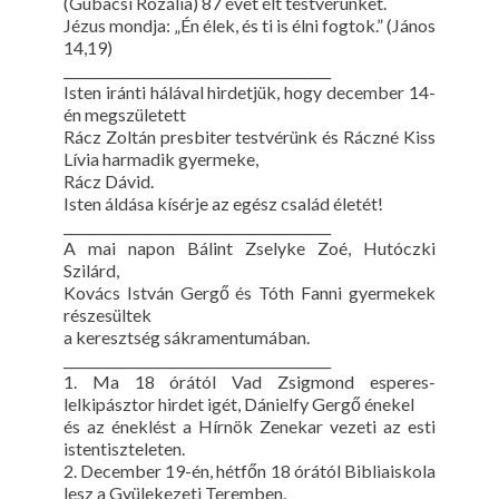
(Gubacsi Rozália) 87 évet élt testvérünket.
Jézus mondja: „Én élek, és ti is élni fogtok.” (János
14,19)
________________________________________
Isten iránti hálával hirdetjük, hogy december 14-
én megszületett
Rácz Zoltán presbiter testvérünk és Ráczné Kiss
Lívia harmadik gyermeke,
Rácz Dávid.
Isten áldása kísérje az egész család életét!
________________________________________
A mai napon Bálint Zselyke Zoé, Hutóczki
Szilárd,
Kovács István Gergő és Tóth Fanni gyermekek
részesültek
a keresztség sákramentumában.
________________________________________
1. Ma 18 órától Vad Zsigmond esperes-
lelkipásztor hirdet igét, Dánielfy Gergő énekel
és az éneklést a Hírnök Zenekar vezeti az esti
istentiszteleten.
2. December 19-én, hétfőn 18 órától Bibliaiskola
lesz a Gyülekezeti Teremben.