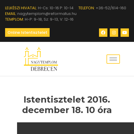
LELKÉSZI HIVATAL:
H-Cs: 10-16 P: 10-14
TELEFON:
+36-52/614-160
EMAIL:
nagytemplom@reformatus.hu
TEMPLOM:
H-P: 9-18, Sz: 9-13, V: 12-16
Online Istentisztelet
Istentisztelet 2016.
december 18. 10 óra