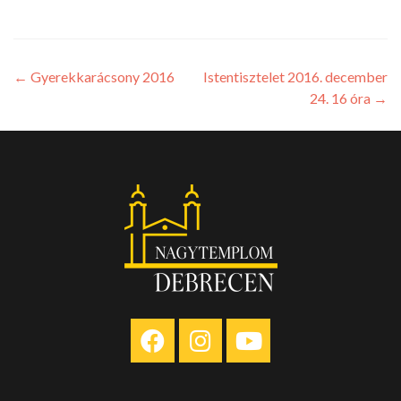
←
Gyerekkarácsony 2016
Istentisztelet 2016. december
24. 16 óra
→