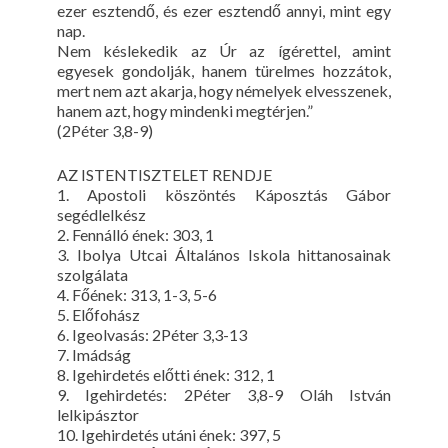
ezer esztendő, és ezer esztendő annyi, mint egy
nap.
Nem késlekedik az Úr az ígérettel, amint
egyesek gondolják, hanem türelmes hozzátok,
mert nem azt akarja, hogy némelyek elvesszenek,
hanem azt, hogy mindenki megtérjen.”
(2Péter 3,8-9)
AZ ISTENTISZTELET RENDJE
1. Apostoli köszöntés Káposztás Gábor
segédlelkész
2. Fennálló ének: 303, 1
3. Ibolya Utcai Általános Iskola hittanosainak
szolgálata
4. Főének: 313, 1-3, 5-6
5. Előfohász
6. Igeolvasás: 2Péter 3,3-13
7. Imádság
8. Igehirdetés előtti ének: 312, 1
9. Igehirdetés: 2Péter 3,8-9 Oláh István
lelkipásztor
10. Igehirdetés utáni ének: 397, 5