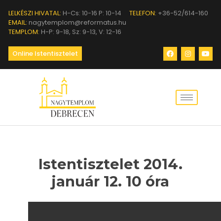
LELKÉSZI HIVATAL:
H-Cs: 10-16 P: 10-14
TELEFON:
+36-52/614-160
EMAIL:
nagytemplom@reformatus.hu
TEMPLOM:
H-P: 9-18, Sz: 9-13, V: 12-16
Online Istentisztelet
Istentisztelet 2014.
január 12. 10 óra