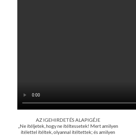
AZ IGEHIRDETÉS ALAPIGÉJE
„Ne ítéljetek, hogy ne ítéltessetek! Mert amilyen
ítélettel ítéltek, olyannal ítéltettek; és amilyen