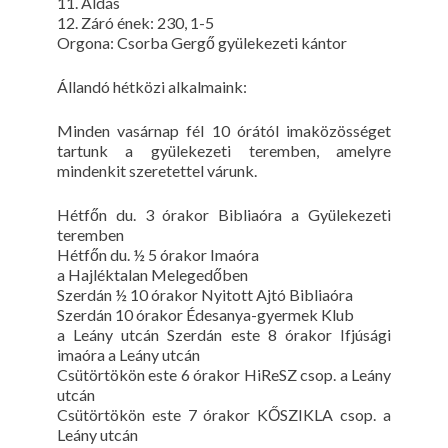
11. Áldás
12. Záró ének: 230, 1-5
Orgona: Csorba Gergő gyülekezeti kántor
Állandó hétközi alkalmaink:
Minden vasárnap fél 10 órától imaközösséget
tartunk a gyülekezeti teremben, amelyre
mindenkit szeretettel várunk.
Hétfőn du. 3 órakor Bibliaóra a Gyülekezeti
teremben
Hétfőn du. ½ 5 órakor Imaóra
a Hajléktalan Melegedőben
Szerdán ½ 10 órakor Nyitott Ajtó Bibliaóra
Szerdán 10 órakor Édesanya-gyermek Klub
a Leány utcán Szerdán este 8 órakor Ifjúsági
imaóra a Leány utcán
Csütörtökön este 6 órakor HiReSZ csop. a Leány
utcán
Csütörtökön este 7 órakor KŐSZIKLA csop. a
Leány utcán