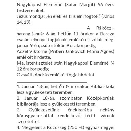
Nagykaposi Elemérné (Sáfár Margit) 96 éves
testvéreinket.
Jézus mondja: „én élek, és ti is élni fogtok.” (János
14, 19).
________________________________________A Rákóczi-
harang január 6-án, hétfőn 11 órakor a Barcza
család elhunyt tagjainak emlékére szólalt meg,
január 9-én, csütörtökön 9 órakor pedig
Aczél Viktorné (Pribéri Jankovich Mária Ágnes)
emlékét hirdette.
Ma, istentisztelet után Nagykaposi Elemérné, ¼
12 órakor pedig
Ozsváth András emlékét fogja hirdetni.
________________________________________
1. Január 13-án, hétfőn ½ 6 órakor Bibliaiskola
lesz a gyülekezeti teremben.
2. Január 18-án, szombaton Középkorúak
bibliaórája lesz a gyülekezeti teremben.
3. Gyülekezetünk énekkarába néhány
kórusgyakorlattal rendelkező férfit várunk
szeretettel.
4. Megjelent a Közösség (250 Ft) egyházmegyei