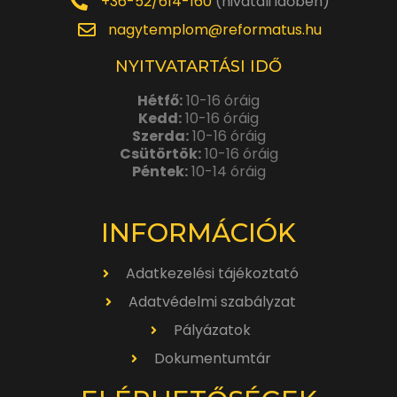
+36-52/614-160
(hivatali időben)
nagytemplom@reformatus.hu
NYITVATARTÁSI IDŐ
Hétfő:
10-16 óráig
Kedd:
10-16 óráig
Szerda:
10-16 óráig
Csütörtök:
10-16 óráig
Péntek:
10-14 óráig
INFORMÁCIÓK
Adatkezelési tájékoztató
Adatvédelmi szabályzat
Pályázatok
Dokumentumtár