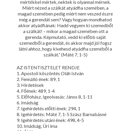
mértékkel mértek, nektek is olyannal mérnek.
Miért nézed a szálkát atyádfia szemében, a
magad szemében pedig miért nem veszed észre
még a gerendát sem? Vagy hogyan mondhatod
akkor atyádfiának: Hadd vegyem ki szemedből
a szálkát! – mikor a magad szemében ott a
gerenda. Képmutató, vedd ki előbb saját
szemedből a gerendát, és akkor majd jól fogsz
látni ahhoz, hogy kivehesd atyádfia szeméből a
szálkát.” (Máté 7, 1-5)
AZ ISTENTISZTELET RENDJE
1. Apostoli köszöntés Oláh István
2. Fennálló ének: 89, 1
3. Hirdetések
4. Főének: 489, 1-4
5. Előfohász, Igeolvasás: János 8, 1-11
6. Imádság
7. Igehirdetés előtti ének: 294, 1
8. Igehirdetés: Máté 7, 1-5 Szász Barnabásné
9. Igehirdetés utáni ének: 498, 4-5
10. Imádság, Úri ima