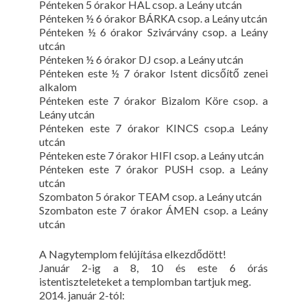
Pénteken 5 órakor HAL csop. a Leány utcán
Pénteken ½ 6 órakor BÁRKA csop. a Leány utcán
Pénteken ½ 6 órakor Szivárvány csop. a Leány
utcán
Pénteken ½ 6 órakor DJ csop. a Leány utcán
Pénteken este ½ 7 órakor Istent dicsőítő zenei
alkalom
Pénteken este 7 órakor Bizalom Köre csop. a
Leány utcán
Pénteken este 7 órakor KINCS csop.a Leány
utcán
Pénteken este 7 órakor HIFI csop. a Leány utcán
Pénteken este 7 órakor PUSH csop. a Leány
utcán
Szombaton 5 órakor TEAM csop. a Leány utcán
Szombaton este 7 órakor ÁMEN csop. a Leány
utcán
A Nagytemplom felújítása elkezdődött!
Január 2-ig a 8, 10 és este 6 órás
istentiszteleteket a templomban tartjuk meg.
2014. január 2-tól: