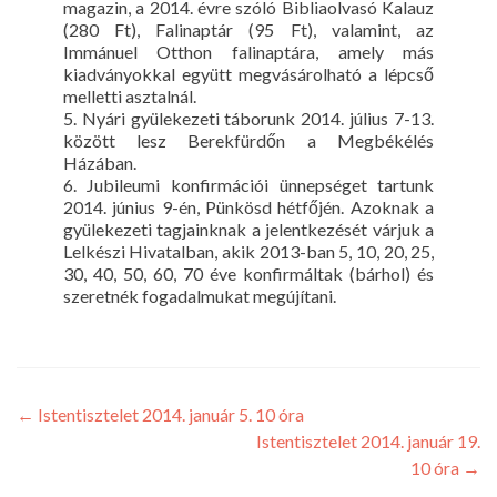
magazin, a 2014. évre szóló Bibliaolvasó Kalauz
(280 Ft), Falinaptár (95 Ft), valamint, az
Immánuel Otthon falinaptára, amely más
kiadványokkal együtt megvásárolható a lépcső
melletti asztalnál.
5. Nyári gyülekezeti táborunk 2014. július 7-13.
között lesz Berekfürdőn a Megbékélés
Házában.
6. Jubileumi konfirmációi ünnepséget tartunk
2014. június 9-én, Pünkösd hétfőjén. Azoknak a
gyülekezeti tagjainknak a jelentkezését várjuk a
Lelkészi Hivatalban, akik 2013-ban 5, 10, 20, 25,
30, 40, 50, 60, 70 éve konfirmáltak (bárhol) és
szeretnék fogadalmukat megújítani.
←
Istentisztelet 2014. január 5. 10 óra
Istentisztelet 2014. január 19.
10 óra
→