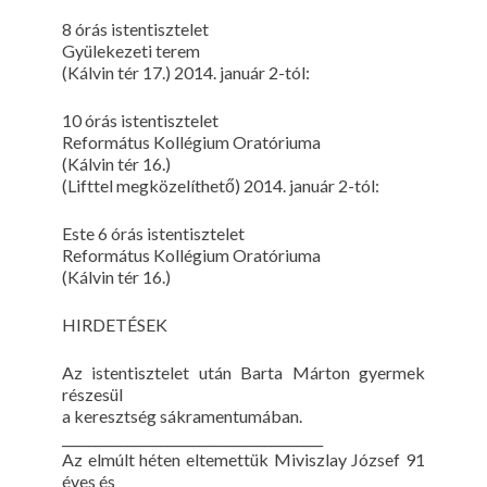
8 órás istentisztelet
Gyülekezeti terem
(Kálvin tér 17.) 2014. január 2-tól:
10 órás istentisztelet
Református Kollégium Oratóriuma
(Kálvin tér 16.)
(Lifttel megközelíthető) 2014. január 2-tól:
Este 6 órás istentisztelet
Református Kollégium Oratóriuma
(Kálvin tér 16.)
HIRDETÉSEK
Az istentisztelet után Barta Márton gyermek
részesül
a keresztség sákramentumában.
________________________________________
Az elmúlt héten eltemettük Miviszlay József 91
éves és