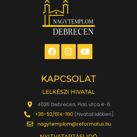
KAPCSOLAT
LELKÉSZI HIVATAL
4026 Debrecen, Piac utca 4-6.
+36-52/614-160
(hivatali időben)
nagytemplom@reformatus.hu
NYITVATARTÁSI IDŐ