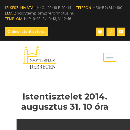
LELKÉSZI HIVATAL:
H-Cs: 10-16 P: 10-14
TELEFON:
+36-52/614-160
EMAIL:
nagytemplom@reformatus.hu
TEMPLOM:
H-P: 9-18, Sz: 9-13, V: 12-16
Online Istentisztelet
Istentisztelet 2014.
augusztus 31. 10 óra