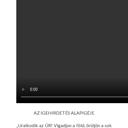
AZ IGEHIRDETÉS ALAPIGÉJE
„Uralkodik az ÚR! Vigadjon a föld, örüljön a sok