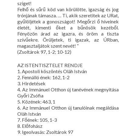
sziget!
Felhő és sűrű köd van körülötte, igazság és jog
trónjának támasza. … Ti, akik szeretitek az URat,
gyűlöljétek a gonoszságot! Megőrzi ő híveinek
életét, kimenti őket a bűnösök kezéből.
Fényözön árad az igazra, és öröm a tiszta
szívűekre. Örüljetek, ti igazak, az ÚRban,
magasztaljátok szent nevét! ”
(Zsoltárok 97, 1-2; 10-12)
AZ ISTENTISZTELET RENDJE
1. Apostoli köszöntés Oláh István
2. Fennálló ének: 162, 1-2
3. Hirdetések
4. Az Immánuel Otthon új tanévének megnyitása
Győri Zsófia
5. Közének: 463, 1
6. Az Immánuel Otthon új tanulóinak megáldása
Oláh István
7. Főének: 105, 1-3
8. Előfohász
9. Igeolvasás: Zsoltárok 97