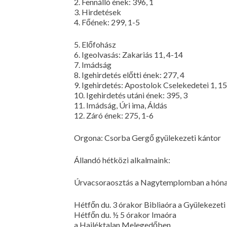
2. Fennálló ének: 396, 1
3. Hirdetések
4. Főének: 299, 1-5
5. Előfohász
6. Igeolvasás: Zakariás 11, 4-14
7. Imádság
8. Igehirdetés előtti ének: 277, 4
9. Igehirdetés: Apostolok Cselekedetei 1, 
10. Igehirdetés utáni ének: 395, 3
11. Imádság, Úri ima, Áldás
12. Záró ének: 275, 1-6
Orgona: Csorba Gergő gyülekezeti kántor
Állandó hétközi alkalmaink:
Úrvacsoraosztás a Nagytemplomban a hónap e
Hétfőn du. 3 órakor Bibliaóra a Gyülekezet
Hétfőn du. ½ 5 órakor Imaóra
a Hajléktalan Melegedőben