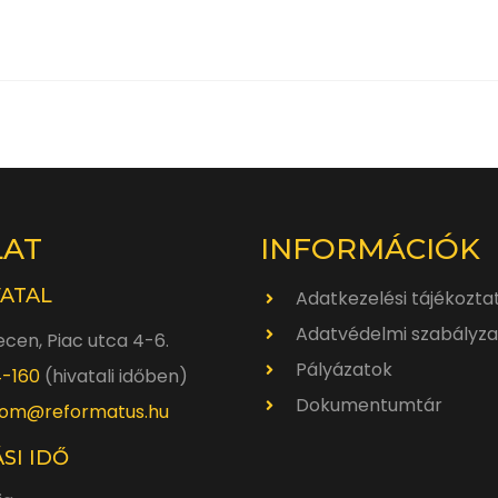
LAT
INFORMÁCIÓK
VATAL
Adatkezelési tájékozta
Adatvédelmi szabályza
cen, Piac utca 4-6.
Pályázatok
4-160
(hivatali időben)
Dokumentumtár
om@reformatus.hu
SI IDŐ