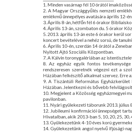
1. Minden vasárnap fél 10 órától imaközös
2. A Magyar Országgyűlés nemzeti emlékhel
emlékmű ünnepélyes avatására április 12-én
3. Április 8-án, hétfőn fél 6 órakor Bibliaisk
4. Április 13-án, szombaton du. 5 órakor Kö
5. 2013. április 13-án este 6 órakor kerül 
koncert bevételével a nehéz sorsú, de tanu
6. Április 10-én, szerdán 14 órától a Zeneb
Nyitott Ajtó Szociális Központban.
7. A Kálvin toronygalériában az istentisztel
8. Az egyház egyik fontos tevékenysége 
rendszeresen szeretnék végezni ezt a szo
Házában felkészítő alkalmat szervez. Erre az
9. A Tiszántúli Református Egyházkerület 
Házában. Jelentkezni és bővebb felvilágosítá
10. Megjelent a Közösség egyházmegyei mag
pavilonban.
11. Nyári gyülekezeti táborunk 2013. júliu
12. Jubileumi konfirmációi ünnepséget tartu
Hivatalban, akik 2013-ban 5, 10, 20, 25, 30,
13. Gyülekezetünk 4-10 éves korú gyermekei
14. Gyülekezetünk angol nyelvű ifjúsági-nap