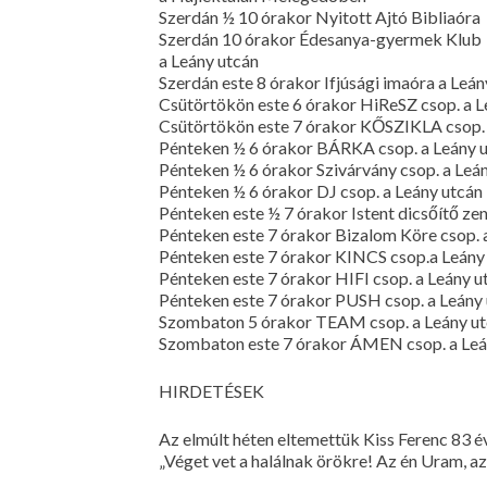
Szerdán ½ 10 órakor Nyitott Ajtó Bibliaóra
Szerdán 10 órakor Édesanya-gyermek Klub
a Leány utcán
Szerdán este 8 órakor Ifjúsági imaóra a Leán
Csütörtökön este 6 órakor HiReSZ csop. a L
Csütörtökön este 7 órakor KŐSZIKLA csop. 
Pénteken ½ 6 órakor BÁRKA csop. a Leány 
Pénteken ½ 6 órakor Szivárvány csop. a Leá
Pénteken ½ 6 órakor DJ csop. a Leány utcán
Pénteken este ½ 7 órakor Istent dicsőítő ze
Pénteken este 7 órakor Bizalom Köre csop. 
Pénteken este 7 órakor KINCS csop.a Leány
Pénteken este 7 órakor HIFI csop. a Leány u
Pénteken este 7 órakor PUSH csop. a Leány
Szombaton 5 órakor TEAM csop. a Leány u
Szombaton este 7 órakor ÁMEN csop. a Leá
HIRDETÉSEK
Az elmúlt héten eltemettük Kiss Ferenc 83 é
„Véget vet a halálnak örökre! Az én Uram, az 
________________________________________