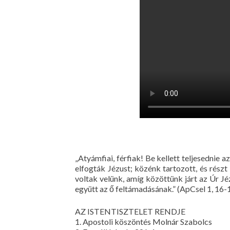
„Atyámfiai, férfiak! Be kellett teljesednie 
elfogták Jézust; közénk tartozott, és részt
voltak velünk, amíg közöttünk járt az Úr Jé
együtt az ő feltámadásának.” (ApCsel 1, 16-
AZ ISTENTISZTELET RENDJE
1. Apostoli köszöntés Molnár Szabolcs