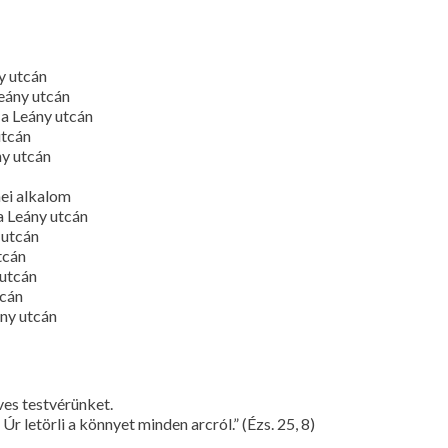
y utcán
eány utcán
a Leány utcán
utcán
ny utcán
nei alkalom
a Leány utcán
 utcán
tcán
 utcán
tcán
ny utcán
ves testvérünket.
Úr letörli a könnyet minden arcról.” (Ézs. 25, 8)