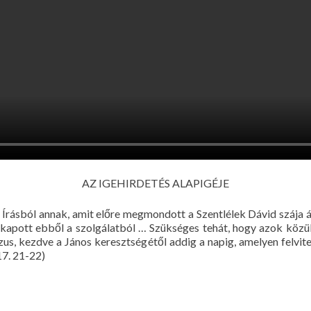
AZ IGEHIRDETÉS ALAPIGÉJE
az Írásból annak, amit előre megmondott a Szentlélek Dávid szája ál
 kapott ebből a szolgálatból … Szükséges tehát, hogy azok közül 
zus, kezdve a János keresztségétől addig a napig, amelyen felvite
17. 21-22)