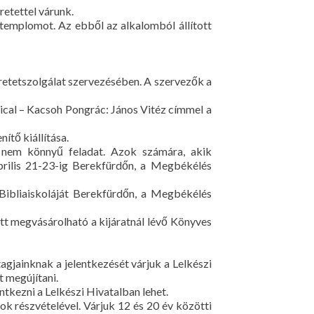
etettel várunk.
templomot. Az ebből az alkalomból állított
eretetszolgálat szervezésében. A szervezők a
sical – Kacsoh Pongrác: János Vitéz címmel a
ítő kiállítása.
e nem könnyű feladat. Azok számára, akik
prilis 21-23-ig Berekfürdőn, a Megbékélés
 Bibliaiskoláját Berekfürdőn, a Megbékélés
t megvásárolható a kijáratnál lévő Könyves
agjainknak a jelentkezését várjuk a Lelkészi
t megújítani.
tkezni a Lelkészi Hivatalban lehet.
ok részvételével. Várjuk 12 és 20 év közötti