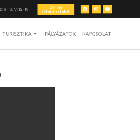
Online
: 9-13, V: 12-16
Istentisztelet
TURISZTIKA
PÁLYÁZATOK
KAPCSOLAT
a