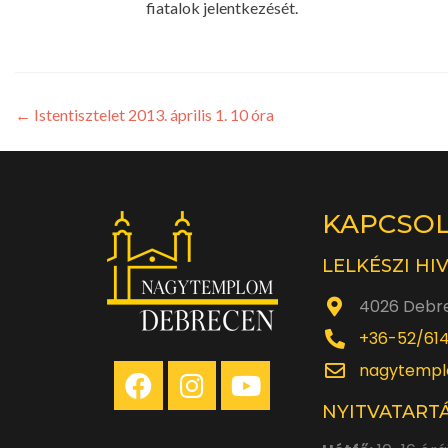
fiatalok jelentkezését.
←
Istentisztelet 2013. április 1. 10 óra
KAPCSO
LELKÉSZI HI
4026 Debre
+36-52/61
nagytempl
NYITVATARTÁ