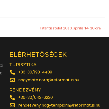
Istentisztelet 2013. április 14. 10 óra
→
ELÉRHETŐSÉGEK
TURISZTIKA
tó
+36-30/190-4409
t
nagymate.nora@reformatus.hu
RENDEZVÉNY
+36-30/642-6220
rendezveny.nagytemplom@reformatus.hu