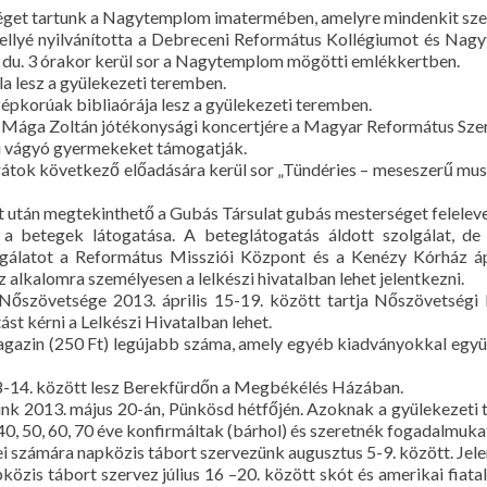
séget tartunk a Nagytemplom imatermében, amelyre mindenkit szer
lyé nyilvánította a Debreceni Református Kollégiumot és Nagy
 du. 3 órakor kerül sor a Nagytemplom mögötti emlékkertben.
ola lesz a gyülekezeti teremben.
zépkorúak bibliaórája lesz a gyülekezeti teremben.
sor Mága Zoltán jótékonysági koncertjére a Magyar Református Sz
lni vágyó gyermekeket támogatják.
arátok következő előadására kerül sor „Tündéries – meseszerű mu
et után megtekinthető a Gubás Társulat gubás mesterséget feleleven
a betegek látogatása. A beteglátogatás áldott szolgálat, d
lgálatot a Református Missziói Központ és a Kenézy Kórház á
 alkalomra személyesen a lelkészi hivatalban lehet jelentkezni.
Nőszövetsége 2013. április 15-19. között tartja Nőszövetségi
st kérni a Lelkészi Hivatalban lehet.
azin (250 Ft) legújabb száma, amely egyéb kiadványokkal együt
s 8-14. között lesz Berekfürdőn a Megbékélés Házában.
nk 2013. május 20-án, Pünkösd hétfőjén. Azoknak a gyülekezeti t
 40, 50, 60, 70 éve konfirmáltak (bárhol) és szeretnék fogadalmuka
 számára napközis tábort szervezünk augusztus 5-9. között. Jelen
közis tábort szervez július 16 –20. között skót és amerikai fiatal