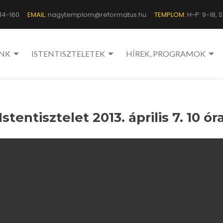
14-160
EMAIL:
nagytemplom@reformatus.hu
TEMPLOM:
H-P: 9-18, Sz
NK
ISTENTISZTELETEK
HÍREK, PROGRAMOK
Istentisztelet 2013. április 7. 10 ór