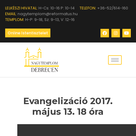
LELKÉSZI HIVATAL:
H-Cs: 10-16 P: 10-14
TELEFON:
+36-52/614-160
EMAIL:
nagytemplom@reformatus.hu
TEMPLOM:
H-P: 9-18, Sz: 9-13, V: 12-16
Online Istentisztelet
Evangelizáció 2017.
május 13. 18 óra