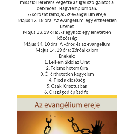
missziói referens végezte az igei szolgálatot a
debreceni Nagytemplomban.
A sorozat témája: Az evangélium ereje
Május 12. 18 óra: Az evangélium: egy érthetetlen
üzenet
Május 13. 18 óra: Az egyház: egy lehetetlen
közösség
Május 14. 10 óra: A város és az evangélium
Május 14. 18 óra: Záróalkalom
Énekek:
1. Lelkem áldd az Urat
2. Felemelhetem újra
3. Ó, érthetetlen kegyelem
4. Tied a dicsőség
5. Csak Krisztusban
6. Országod építsd fel