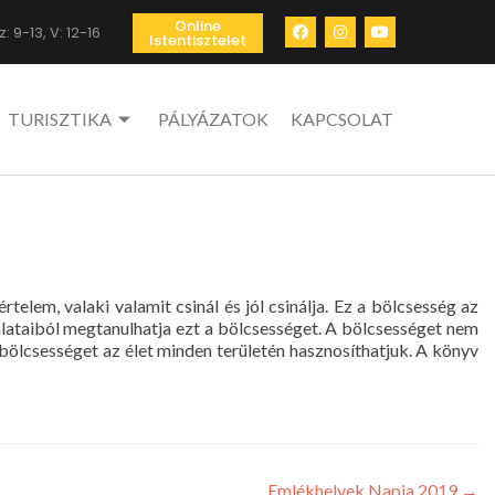
Online
: 9-13, V: 12-16
Istentisztelet
TURISZTIKA
PÁLYÁZATOK
KAPCSOLAT
lem, valaki valamit csinál és jól csinálja. Ez a bölcsesség az
talataiból megtanulhatja ezt a bölcsességet. A bölcsességet nem
 bölcsességet az élet minden területén hasznosíthatjuk. A könyv
Emlékhelyek Napja 2019
→