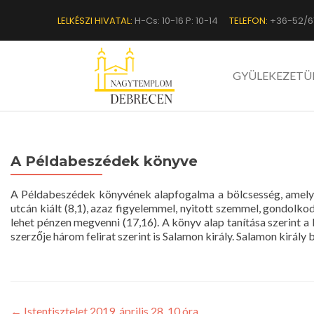
LELKÉSZI HIVATAL:
H-Cs: 10-16 P: 10-14
TELEFON:
+36-52/6
GYÜLEKEZETÜ
A Példabeszédek könyve
A Példabeszédek könyvének alapfogalma a bölcsesség, amely az 
utcán kiált (8,1), azaz figyelemmel, nyitott szemmel, gondolko
lehet pénzen megvenni (17,16). A könyv alap tanítása szerint a
szerzője három felirat szerint is Salamon király. Salamon király 
←
Istentisztelet 2019. április 28. 10 óra