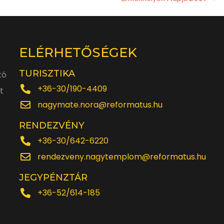
ELÉRHETŐSÉGEK
TURISZTIKA
tó
+36-30/190-4409
t
nagymate.nora@reformatus.hu
RENDEZVÉNY
+36-30/642-6220
rendezveny.nagytemplom@reformatus.hu
JEGYPÉNZTÁR
+36-52/614-185