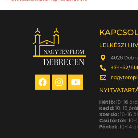
KAPCSO
LELKÉSZI HI
4026 Debre
+36-52/61
nagytempl
NYITVATARTÁ
Hétfő:
10-16 órá
Kedd:
10-16 órá
Szerda:
10-16 ó
Csütörtök:
10-1
Péntek:
10-14 ó