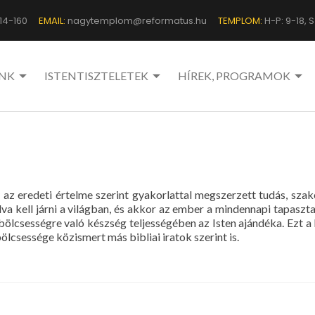
14-160
EMAIL:
nagytemplom@reformatus.hu
TEMPLOM:
H-P: 9-18, Sz
NK
ISTENTISZTELETEK
HÍREK, PROGRAMOK
eredeti értelme szerint gyakorlattal megszerzett tudás, szakérte
dva kell járni a világban, és akkor az ember a mindennapi tapasz
 bölcsességre való készség teljességében az Isten ajándéka. Ezt a
bölcsessége közismert más bibliai iratok szerint is.