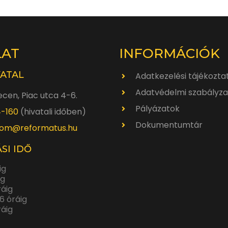
LAT
INFORMÁCIÓK
VATAL
Adatkezelési tájékozta
Adatvédelmi szabályza
cen, Piac utca 4-6.
Pályázatok
4-160
(hivatali időben)
Dokumentumtár
om@reformatus.hu
SI IDŐ
ig
ig
ráig
6 óráig
ráig