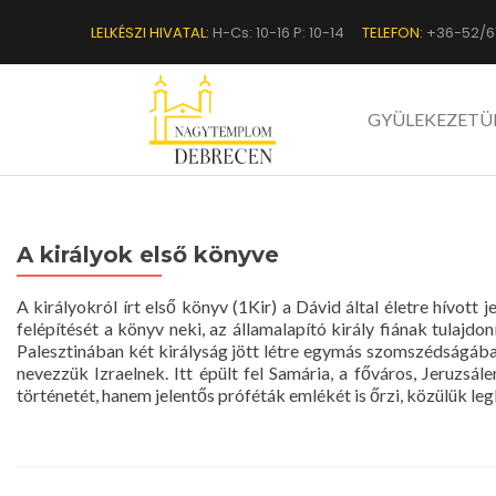
LELKÉSZI HIVATAL:
H-Cs: 10-16 P: 10-14
TELEFON:
+36-52/6
GYÜLEKEZETÜ
A királyok első könyve
A királyokról írt első könyv (1Kir) a Dávid által életre hívot
felépítését a könyv neki, az államalapító király fiának tulaj
Palesztinában két királyság jött létre egymás szomszédságában
nevezzük Izraelnek. Itt épült fel Samária, a főváros, Jeruzs
történetét, hanem jelentős próféták emlékét is őrzi, közülük le