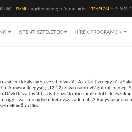
14-160
EMAIL:
nagytemplom@reformatus.hu
TEMPLOM:
H-P: 9-18, Sz
NK
ISTENTISZTELETEK
HÍREK, PROGRAMOK
t jeruzsálemi királyságba vezeti olvasóit. Az első tizenegy rész
donítja. A második egység (12-22) zavarosabb világot rajzol meg. 
. Dávid háza továbbra is Jeruzsálemben uralkodott, de északon új
álem nagy riválisa majdnem két évszázadon át. A könyv azonban ne
gkiemelkedőbb Illés.