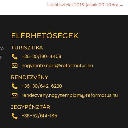
Istentisztelet 2019. január 20. 10 óra
→
ELÉRHETŐSÉGEK
TURISZTIKA
tó
+36-30/190-4409
t
nagymate.nora@reformatus.hu
RENDEZVÉNY
+36-30/642-6220
rendezveny.nagytemplom@reformatus.hu
JEGYPÉNZTÁR
+36-52/614-185