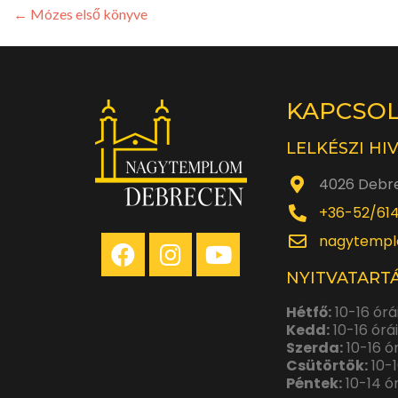
←
Mózes első könyve
KAPCSO
LELKÉSZI HI
4026 Debre
+36-52/61
nagytempl
NYITVATARTÁ
Hétfő:
10-16 órá
Kedd:
10-16 órá
Szerda:
10-16 ó
Csütörtök:
10-1
Péntek:
10-14 ó