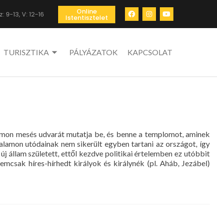
Online
: 9-13, V: 12-16
Istentisztelet
TURISZTIKA
PÁLYÁZATOK
KAPCSOLAT
 Salamon mesés udvarát mutatja be, és benne a templomot, aminek
Salamon utódainak nem sikerült egyben tartani az országot, így
 állam született, ettől kezdve politikai értelemben ez utóbbit
mcsak híres-hírhedt királyok és királynék (pl. Aháb, Jezábel)