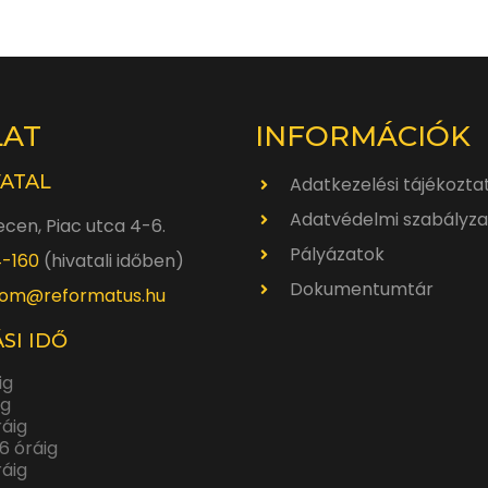
LAT
INFORMÁCIÓK
VATAL
Adatkezelési tájékozta
Adatvédelmi szabályza
cen, Piac utca 4-6.
Pályázatok
4-160
(hivatali időben)
Dokumentumtár
om@reformatus.hu
SI IDŐ
ig
ig
ráig
6 óráig
ráig