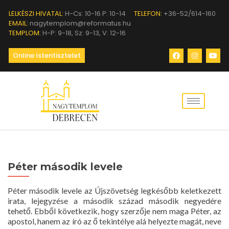
LELKÉSZI HIVATAL:
H-Cs: 10-16 P: 10-14
TELEFON:
+36-52/614-160
EMAIL:
nagytemplom@reformatus.hu
TEMPLOM:
H-P: 9-18, Sz: 9-13, V: 12-16
Online Istentisztelet
Péter második levele
Péter második levele az Újszövetség legkésőbb keletkezett
irata, lejegyzése a második század második negyedére
tehető. Ebből következik, hogy szerzője nem maga Péter, az
apostol, hanem az író az ő tekintélye alá helyezte magát, neve