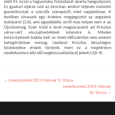
alatt írt, ezzel a hagyomány folytatását akarta hangsúlyozni.
Ez gyakori eljárás volt az ókorban, amikor teljesen másként
gondolkoztak a szerzők szerepéről, mint napjainkban. A
levélben olvasunk egy érdekes megjegyzést az angyalok
bukásáról (2,4), ami egyedülálló, erről más helyen nem ír az
Újszövetség. Ezen kívül a levél magyarázatot ad Krisztus
várva-várt visszajövetelének késésére is. Minden
keresztyénnek tudnia kell: az isteni időszámítás nem emberi
kategóriákban mozog; ráadásul Krisztus látszólagos
késlekedése értünk történik, mert ez a megtérésre
rendelkezésre álló idő meghosszabbítását jelenti (3,8-9).
←
Istentisztelet 2019. február 3. 10 óra
Istentisztelet 2019. február
10. 10 óra
→