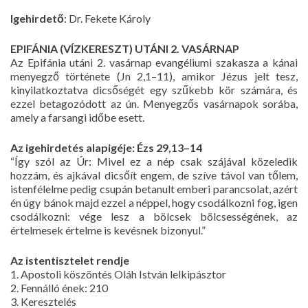
Igehirdető
: Dr. Fekete Károly
EPIFÁNIA (VÍZKERESZT) UTÁNI 2. VASÁRNAP
Az Epifánia utáni 2. vasárnap evangéliumi szakasza a kánai
menyegző története (Jn 2,1–11), amikor Jézus jelt tesz,
kinyilatkoztatva dicsőségét egy szűkebb kör számára, és
ezzel betagozódott az ún. Menyegzős vasárnapok sorába,
amely a farsangi időbe esett.
Az igehirdetés alapigéje: Ézs 29,13–14
“Így szól az Úr: Mivel ez a nép csak szájával közeledik
hozzám, és ajkával dicsőít engem, de szíve távol van tőlem,
istenfélelme pedig csupán betanult emberi parancsolat, azért
én úgy bánok majd ezzel a néppel, hogy csodálkozni fog, igen
csodálkozni: vége lesz a bölcsek bölcsességének, az
értelmesek értelme is kevésnek bizonyul.”
Az istentisztelet rendje
1. Apostoli köszöntés Oláh István lelkipásztor
2. Fennálló ének: 210
3. Keresztelés