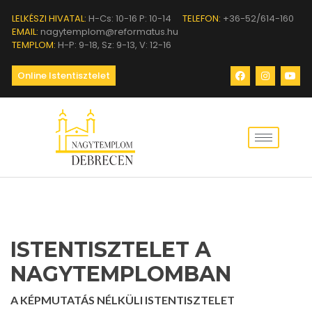
LELKÉSZI HIVATAL:
H-Cs: 10-16 P: 10-14
TELEFON:
+36-52/614-160
EMAIL:
nagytemplom@reformatus.hu
TEMPLOM:
H-P: 9-18, Sz: 9-13, V: 12-16
Online Istentisztelet
ISTENTISZTELET A
NAGYTEMPLOMBAN
A KÉPMUTATÁS NÉLKÜLI ISTENTISZTELET