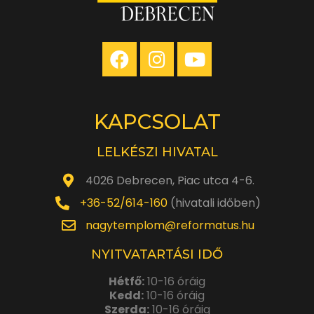
KAPCSOLAT
LELKÉSZI HIVATAL
4026 Debrecen, Piac utca 4-6.
+36-52/614-160
(hivatali időben)
nagytemplom@reformatus.hu
NYITVATARTÁSI IDŐ
Hétfő:
10-16 óráig
Kedd:
10-16 óráig
Szerda:
10-16 óráig