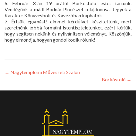
6. Február 3-án 19 órától Borkóstoló estet tartunk.
Vendégünk a mádi Bodnár Pincészet tulajdonosa. Jegyek a
Karakter Könyvesbolt és Kávézóban kaphatók.
7. Értsük egymást! címmel kérdőívet készítettünk, mert
szeretnénk jobbá formálni istentiszteletünket, ezért kérjük,
hogy segítsen nekünk és nyilvánítson véleményt. Köszönjük,
hogy elmondja, hogyan gondolkodik rólunk!
←
Nagytemplomi Művészeti Szalon
Borkóstoló
→