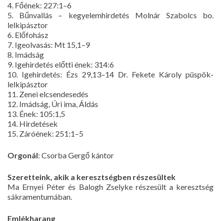
4. Főének: 227:1–6
5. Bűnvallás – kegyelemhirdetés Molnár Szabolcs bo.
lelkipásztor
6. Előfohász
7. Igeolvasás: Mt 15,1–9
8. Imádság
9. Igehirdetés előtti ének: 314:6
10. Igehirdetés: Ézs 29,13–14 Dr. Fekete Károly püspök-
lelkipásztor
11. Zenei elcsendesedés
12. Imádság, Úri ima, Áldás
13. Ének: 105:1,5
14. Hirdetések
15. Záróének: 251:1–5
Orgonál
: Csorba Gergő kántor
Szeretteink, akik a keresztségben részesültek
Ma Ernyei Péter és Balogh Zselyke részesült a keresztség
sákramentumában.
Emlékharang