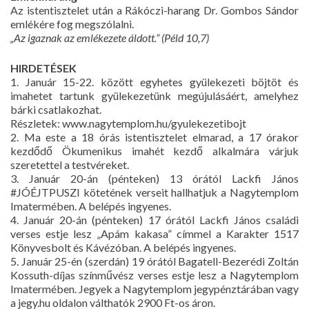
Az istentisztelet után a Rákóczi-harang Dr. Gombos Sándor
emlékére fog megszólalni.
„Az igaznak az emlékezete áldott.” (Péld 10,7)
HIRDETÉSEK
1. Január 15-22. között egyhetes gyülekezeti böjtöt és
imahetet tartunk gyülekezetünk megújulásáért, amelyhez
bárki csatlakozhat.
Részletek: www.nagytemplom.hu/gyulekezetibojt
2. Ma este a 18 órás istentisztelet elmarad, a 17 órakor
kezdődő Ökumenikus imahét kezdő alkalmára várjuk
szeretettel a testvéreket.
3. Január 20-án (pénteken) 13 órától Lackfi János
#JÓÉJTPUSZI kötetének verseit hallhatjuk a Nagytemplom
Imatermében. A belépés ingyenes.
4. Január 20-án (pénteken) 17 órától Lackfi János családi
verses estje lesz „Apám kakasa” címmel a Karakter 1517
Könyvesbolt és Kávézóban. A belépés ingyenes.
5. Január 25-én (szerdán) 19 órától Bagatell-Bezerédi Zoltán
Kossuth-díjas színművész verses estje lesz a Nagytemplom
Imatermében. Jegyek a Nagytemplom jegypénztárában vagy
a jegy.hu oldalon válthatók 2900 Ft-os áron.