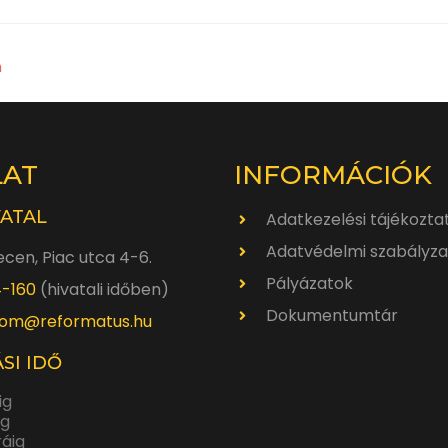
n
LAT
INFORMÁCIÓK
VATAL
Adatkezelési tájékozta
Adatvédelmi szabályza
cen, Piac utca 4-6.
Pályázatok
4-160
(hivatali időben)
Dokumentumtár
om@reformatus.hu
SI IDŐ
ig
ig
ráig