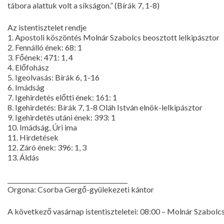
tábora alattuk volt a síkságon.” (Bírák 7, 1-8)
Az istentisztelet rendje
1. Apostoli köszöntés Molnár Szabolcs beosztott lelkipásztor
2. Fennálló ének: 68: 1
3. Főének: 471: 1, 4
4. Előfohász
5. Igeolvasás: Bírák 6, 1-16
6. Imádság
7. Igehirdetés előtti ének: 161: 1
8. Igehirdetés: Bírák 7, 1-8 Oláh István elnök-lelkipásztor
9. Igehirdetés utáni ének: 393: 1
10. Imádság, Úri ima
11. Hirdetések
12. Záró ének: 396: 1, 3
13. Áldás
________________________________________
Orgona: Csorba Gergő-gyülekezeti kántor
A következő vasárnap istentiszteletei: 08:00 – Molnár Szabolcs