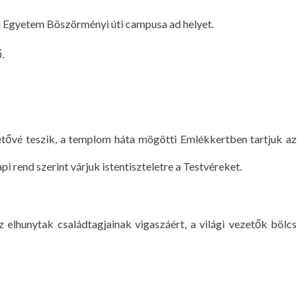
ni Egyetem Böszörményi úti campusa ad helyet.
.
etővé teszik, a templom háta mögötti Emlékkertben tartjuk az
pi rend szerint várjuk istentiszteletre a Testvéreket.
 elhunytak családtagjainak vigaszáért, a világi vezetők bölcs