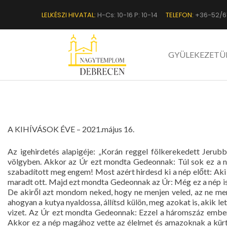
LELKÉSZI HIVATAL:
H-Cs: 10-16 P: 10-14
TELEFON:
+36-52/6
GYÜLEKEZETÜ
A KIHÍVÁSOK ÉVE – 2021.május 16.
Az igehirdetés alapigéje: „Korán reggel fölkerekedett Jerub
völgyben. Akkor az Úr ezt mondta Gedeonnak: Túl sok ez a n
szabadított meg engem! Most azért hirdesd ki a nép előtt: Aki 
maradt ott. Majd ezt mondta Gedeonnak az Úr: Még ez a nép is
De akiről azt mondom neked, hogy ne menjen veled, az ne men
ahogyan a kutya nyaldossa, állítsd külön, meg azokat is, akik le
vizet. Az Úr ezt mondta Gedeonnak: Ezzel a háromszáz emberr
Akkor ez a nép magához vette az élelmet és amazoknak a kürtje