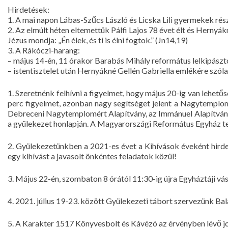
Hirdetések:
1. A mai napon Lábas-Szűcs László és Licska Lili gyermekek r
2. Az elmúlt héten eltemettük Pálfi Lajos 78 évet élt és Hernyák
Jézus mondja: „Én élek, és ti is élni fogtok.” (Jn14,19)
3. A Rákóczi-harang:
– május 14-én, 11 órakor Barabás Mihály református lelkipászto
– istentisztelet után Hernyákné Gellén Gabriella emlékére szóla
1. Szeretnénk felhívni a figyelmet, hogy május 20-ig van lehet
perc figyelmet, azonban nagy segítséget jelent a Nagytemplom
Debreceni Nagytemplomért Alapítvány, az Immánuel Alapítvány
a gyülekezet honlapján. A Magyarországi Református Egyház t
2. Gyülekezetünkben a 2021-es évet a Kihívások éveként hirde
egy kihívást a javasolt önkéntes feladatok közül!
3. Május 22-én, szombaton 8 órától 11:30-ig újra Egyháztáji vás
4. 2021. július 19-23. között Gyülekezeti tábort szervezünk B
5. A Karakter 1517 Könyvesbolt és Kávézó az érvényben lévő jo