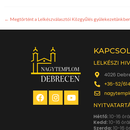
←
Megtörtént a Lelkészválasztói Közgyűlés gyülekezetünkbe
KAPCSO
LELKÉSZI HI
4026 Debre
+36-52/61
nagytempl
NYITVATARTÁ
Hétfő:
10-16 órá
Kedd:
10-16 órá
Szerda:
10-16 ó