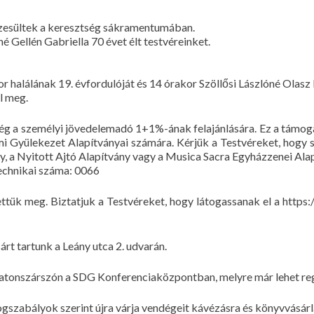
észesültek a keresztség sákramentumában.
né Gellén Gabriella 70 évet élt testvéreinket.
r halálának 19. évfordulóját és 14 órakor Szöllősi Lászlóné Olasz
l meg.
őség a személyi jövedelemadó 1+1%-ának felajánlására. Ez a támog
i Gyülekezet Alapítványai számára. Kérjük a Testvéreket, hogy 
, a Nyitott Ajtó Alapítvány vagy a Musica Sacra Egyházzenei Ala
echnikai száma: 0066
ttük meg. Biztatjuk a Testvéreket, hogy látogassanak el a https
árt tartunk a Leány utca 2. udvarán.
alatonszárszón a SDG Konferenciaközpontban, melyre már lehet reg
gszabályok szerint újra várja vendégeit kávézásra és könyvvásárl