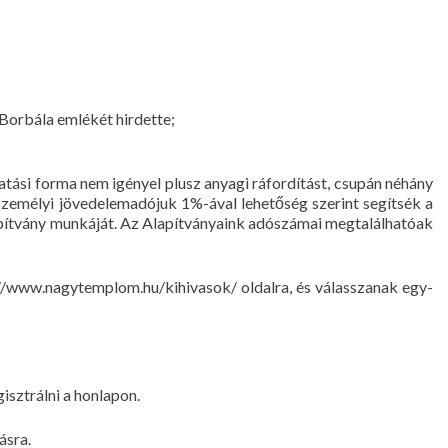
 Borbála emlékét hirdette;
atási forma nem igényel plusz anyagi ráfordítást, csupán néhány
személyi jövedelemadójuk 1%-ával lehetőség szerint segítsék a
pítvány munkáját. Az Alapítványaink adószámai megtalálhatóak
://www.nagytemplom.hu/kihivasok/ oldalra, és válasszanak egy-
isztrálni a honlapon.
ásra.