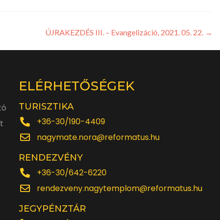
ÚJRAKEZDÉS III. – Evangelizáció, 2021. 05. 22.
→
ELÉRHETŐSÉGEK
TURISZTIKA
tó
+36-30/190-4409
t
nagymate.nora@reformatus.hu
RENDEZVÉNY
+36-30/642-6220
rendezveny.nagytemplom@reformatus.hu
JEGYPÉNZTÁR