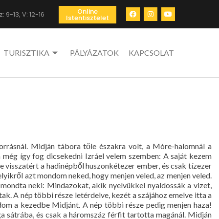
Online
: 9-13, V: 12-16
Istentisztelet
TURISZTIKA
PÁLYÁZATOK
KAPCSOLAT
orrásnál. Midján tábora tőle északra volt, a Móre-halomnál a
 még így fog dicsekedni Izráel velem szemben: A saját kezem
re visszatért a hadinépből huszonkétezer ember, és csak tízezer
lyikről azt mondom neked, hogy menjen veled, az menjen veled.
mondta neki: Mindazokat, akik nyelvükkel nyaldossák a vizet,
tak. A nép többi része letérdelve, kezét a szájához emelve itta a
adom a kezedbe Midjánt. A nép többi része pedig menjen haza!
a sátrába, és csak a háromszáz férfit tartotta magánál. Midján