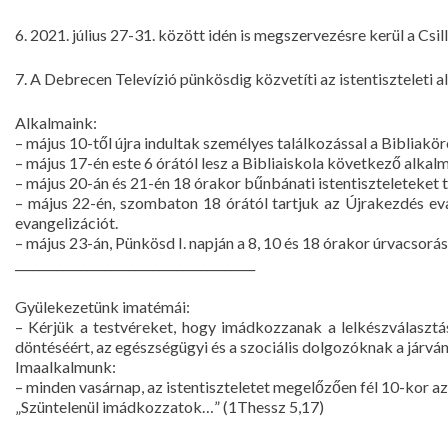
6. 2021. július 27-31. között idén is megszervezésre kerül a C
7. A Debrecen Televízió pünkösdig közvetíti az istentiszteleti 
Alkalmaink:
– május 10-től újra indultak személyes találkozással a Bibliakör
– május 17-én este 6 órától lesz a Bibliaiskola következő alkalm
– május 20-án és 21-én 18 órakor bűnbánati istentiszteleteke
– május 22-én, szombaton 18 órától tartjuk az Újrakezdés ev
evangelizációt.
– május 23-án, Pünkösd I. napján a 8, 10 és 18 órakor úrvacsorás 
________________________________________
Gyülekezetünk imatémái:
– Kérjük a testvéreket, hogy imádkozzanak a lelkészválasztás
döntéséért, az egészségügyi és a szociális dolgozóknak a jár
Imaalkalmunk:
– minden vasárnap, az istentiszteletet megelőzően fél 10-kor 
„Szüntelenül imádkozzatok…” (1Thessz 5,17)