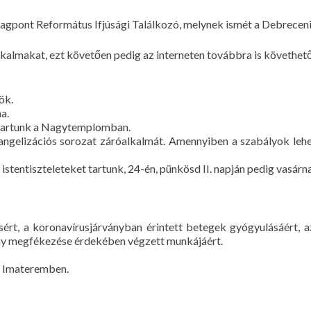
sillagpont Református Ifjúsági Találkozó, melynek ismét a Debrece
alkalmakat, ezt követően pedig az interneten továbbra is követhető
ök.
a.
t tartunk a Nagytemplomban.
angelizációs sorozat záróalkalmát. Amennyiben a szabályok leh
istentiszteleteket tartunk, 24-én, pünkösd II. napján pedig vasárna
ért, a koronavírusjárványban érintett betegek gyógyulásáért, az
vány megfékezése érdekében végzett munkájáért.
az Imateremben.