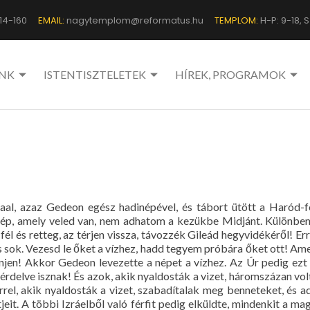
14-160
EMAIL:
nagytemplom@reformatus.hu
TEMPLOM:
H-P: 9-18, Sz
NK
ISTENTISZTELETEK
HÍREK, PROGRAMOK
baal, azaz Gedeon egész hadinépével, és tábort ütött a Haród-f
ép, amely veled van, nem adhatom a kezükbe Midjánt. Különben
fél és retteg, az térjen vissza, távozzék Gileád hegyvidékéről! Er
 sok. Vezesd le őket a vízhez, hadd tegyem próbára őket ott! Ame
jen! Akkor Gedeon levezette a népet a vízhez. Az Úr pedig ezt 
térdelve isznak! És azok, akik nyaldosták a vizet, háromszázan vol
el, akik nyaldosták a vizet, szabadítalak meg benneteket, és 
it. A többi Izráelből való férfit pedig elküldte, mindenkit a mag