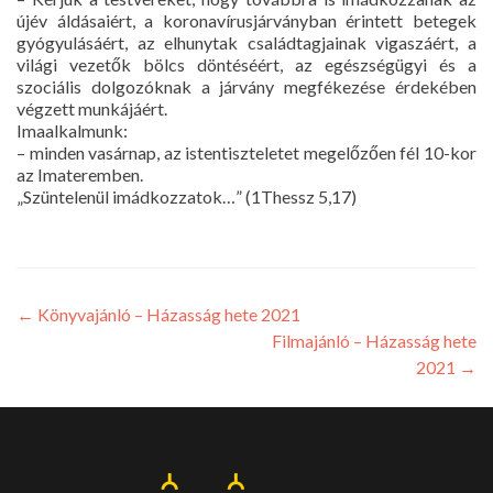
újév áldásaiért, a koronavírusjárványban érintett betegek
gyógyulásáért, az elhunytak családtagjainak vigaszáért, a
világi vezetők bölcs döntéséért, az egészségügyi és a
szociális dolgozóknak a járvány megfékezése érdekében
végzett munkájáért.
Imaalkalmunk:
– minden vasárnap, az istentiszteletet megelőzően fél 10-kor
az Imateremben.
„Szüntelenül imádkozzatok…” (1Thessz 5,17)
←
Könyvajánló – Házasság hete 2021
Filmajánló – Házasság hete
2021
→