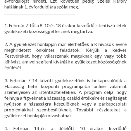
évfordulóját hirdeti. Ezt követően pedig Széles Károly
halálának 1. évfordulójára szólal meg.
________________________________________
1. Február 7-től a 8, 10 és 18 órakor kezdődő istentiszteletek
gyülekezeti közösséggel lesznek megtartva.
2. A gyülekezet honlapján már elérhetőek a Kihívások évére
meghirdetett önkéntes feladatok. Kérjük a kedves
Testvéreket, hogy válasszanak maguknak egy vagy több
kihívást, amivel segíteni kívánják a gyülekezet közösségének
épülését.
3. Február 7-14 között gyülekezetünk is bekapcsolódik a
Házasság hete központi programjaiba online valamint
személyesen az istentiszteleteken. A program célja, hogy
felhívja a figyelmet a házasság, család értékeire és segítséget
nyújtson a házasságra készülőknek vagy a párkapcsolati
problémákkal szembesülőknek. További részleteket a
gyülekezet honlapján olvashatnak.
4. Február 14-én a délelőtt 10 órakor kezdődő