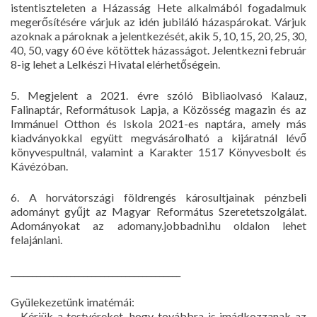
istentiszteleten a Házasság Hete alkalmából fogadalmuk
megerősítésére várjuk az idén jubiláló házaspárokat. Várjuk
azoknak a pároknak a jelentkezését, akik 5, 10, 15, 20, 25, 30,
40, 50, vagy 60 éve kötöttek házasságot. Jelentkezni február
8-ig lehet a Lelkészi Hivatal elérhetőségein.
5. Megjelent a 2021. évre szóló Bibliaolvasó Kalauz,
Falinaptár, Reformátusok Lapja, a Közösség magazin és az
Immánuel Otthon és Iskola 2021-es naptára, amely más
kiadványokkal együtt megvásárolható a kijáratnál lévő
könyvespultnál, valamint a Karakter 1517 Könyvesbolt és
Kávézóban.
6. A horvátországi földrengés károsultjainak pénzbeli
adományt gyűjt az Magyar Református Szeretetszolgálat.
Adományokat az adomany.jobbadni.hu oldalon lehet
felajánlani.
________________________________________
Gyülekezetünk imatémái:
– Kérjük a testvéreket, hogy továbbra is imádkozzanak az