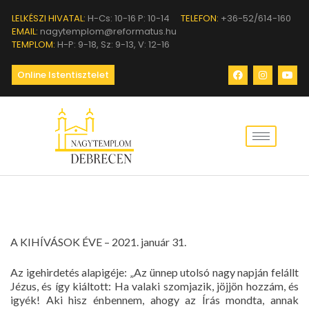
LELKÉSZI HIVATAL:
H-Cs: 10-16 P: 10-14
TELEFON:
+36-52/614-160
EMAIL:
nagytemplom@reformatus.hu
TEMPLOM:
H-P: 9-18, Sz: 9-13, V: 12-16
Online Istentisztelet
A KIHÍVÁSOK ÉVE – 2021. január 31.
Az igehirdetés alapigéje: „Az ünnep utolsó nagy napján felállt
Jézus, és így kiáltott: Ha valaki szomjazik, jöjjön hozzám, és
igyék! Aki hisz énbennem, ahogy az Írás mondta, annak