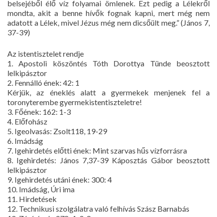
belsejéből élő víz folyamai ömlenek. Ezt pedig a Lélekről
mondta, akit a benne hívők fognak kapni, mert még nem
adatott a Lélek, mivel Jézus még nem dicsőült meg.” (János 7,
37-39)
Az istentisztelet rendje
1. Apostoli köszöntés Tóth Dorottya Tünde beosztott
lelkipásztor
2. Fennálló ének: 42: 1
Kérjük, az éneklés alatt a gyermekek menjenek fel a
toronyterembe gyermekistentiszteletre!
3. Főének: 162: 1-3
4. Előfohász
5. Igeolvasás: Zsolt118, 19-29
6. Imádság
7. Igehirdetés előtti ének: Mint szarvas hűs vízforrásra
8. Igehirdetés: János 7,37-39 Káposztás Gábor beosztott
lelkipásztor
9. Igehirdetés utáni ének: 300: 4
10. Imádság, Úri ima
11. Hirdetések
12. Technikusi szolgálatra való felhívás Szász Barnabás