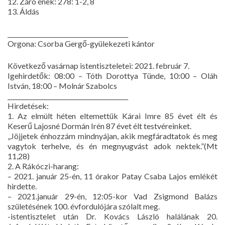
12. Záró ének: 278: 1-2, 8
13. Áldás
________________________________________
Orgona: Csorba Gergő-gyülekezeti kántor
Következő vasárnap istentiszteletei: 2021. február 7.
Igehirdetők: 08:00 – Tóth Dorottya Tünde, 10:00 – Oláh
István, 18:00 – Molnár Szabolcs
________________________________________
Hirdetések:
1. Az elmúlt héten eltemettük Kárai Imre 85 évet élt és
Keserű Lajosné Dormán Irén 87 évet élt testvéreinket.
„Jöjjetek énhozzám mindnyájan, akik megfáradtatok és meg
vagytok terhelve, és én megnyugvást adok nektek.”(Mt
11,28)
2. A Rákóczi-harang:
– 2021. január 25-én, 11 órakor Patay Csaba Lajos emlékét
hirdette.
– 2021.január 29-én, 12:05-kor Vad Zsigmond Balázs
születésének 100. évfordulójára szólalt meg.
-istentisztelet után Dr. Kovács László halálának 20.