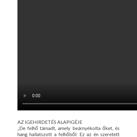
AZ IGEHIRDETÉS ALAPIGÉJE
„De felhő támadt, amely beárnyékolta őket, és
hang hallatszott a felhőből: Ez az én szeretett