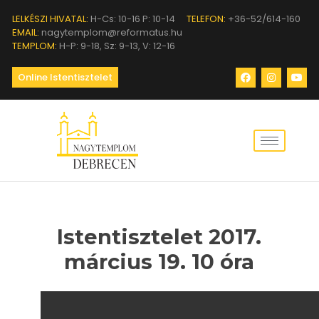
LELKÉSZI HIVATAL:
H-Cs: 10-16 P: 10-14
TELEFON:
+36-52/614-160
EMAIL:
nagytemplom@reformatus.hu
TEMPLOM:
H-P: 9-18, Sz: 9-13, V: 12-16
Online Istentisztelet
Istentisztelet 2017.
március 19. 10 óra