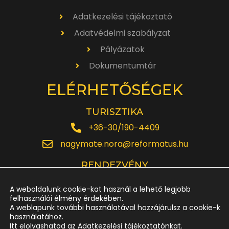
Adatkezelési tájékoztató
Adatvédelmi szabályzat
Pályázatok
Dokumentumtár
ELÉRHETŐSÉGEK
TURISZTIKA
+36-30/190-4409
nagymate.nora@reformatus.hu
RENDEZVÉNY
+36-30/642-6220
A weboldalunk cookie-kat használ a lehető legjobb
rendezveny.nagytemplom@reformatus.hu
felhasználói élmény érdekében.
A weblapunk további használatával hozzájárulsz a cookie-k
használatához.
JEGYPÉNZTÁR
Itt elolvashatod az Adatkezelési tájékoztatónkat.