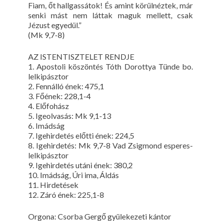
Fiam, őt hallgassátok! És amint körülnéztek, már
senki mást nem láttak maguk mellett, csak
Jézust egyedül.”
(Mk 9,7-8)
AZ ISTENTISZTELET RENDJE
1. Apostoli köszöntés Tóth Dorottya Tünde bo.
lelkipásztor
2. Fennálló ének: 475,1
3. Főének: 228,1-4
4. Előfohász
5. Igeolvasás: Mk 9,1-13
6. Imádság
7. Igehirdetés előtti ének: 224,5
8. Igehirdetés: Mk 9,7-8 Vad Zsigmond esperes-
lelkipásztor
9. Igehirdetés utáni ének: 380,2
10. Imádság, Úri ima, Áldás
11. Hirdetések
12. Záró ének: 225,1-8
Orgona: Csorba Gergő gyülekezeti kántor